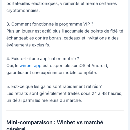
portefeuilles électroniques, virements et même certaines
cryptomonnaies.
3. Comment fonctionne le programme VIP ?
Plus un joueur est actif, plus il accumule de points de fidélité
échangeables contre bonus, cadeaux et invitations à des
événements exclusifs.
4. Existe-t-il une application mobile ?
Oui, le
winbet app
est disponible sur iOS et Android,
garantissant une expérience mobile complète.
5. Est-ce que les gains sont rapidement retirés ?
Les retraits sont généralement traités sous 24 à 48 heures,
un délai parmi les meilleurs du marché.
Mini-comparaison : Winbet vs marché
général