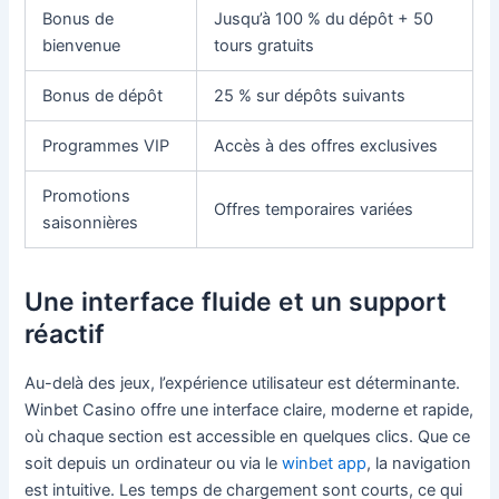
Bonus de
Jusqu’à 100 % du dépôt + 50
bienvenue
tours gratuits
Bonus de dépôt
25 % sur dépôts suivants
Programmes VIP
Accès à des offres exclusives
Promotions
Offres temporaires variées
saisonnières
Une interface fluide et un support
réactif
Au-delà des jeux, l’expérience utilisateur est déterminante.
Winbet Casino offre une interface claire, moderne et rapide,
où chaque section est accessible en quelques clics. Que ce
soit depuis un ordinateur ou via le
winbet app
, la navigation
est intuitive. Les temps de chargement sont courts, ce qui