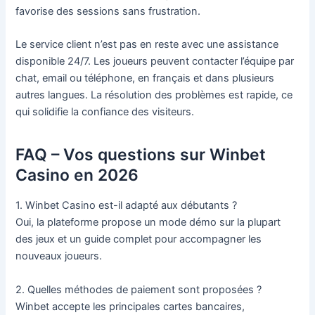
favorise des sessions sans frustration.
Le service client n’est pas en reste avec une assistance
disponible 24/7. Les joueurs peuvent contacter l’équipe par
chat, email ou téléphone, en français et dans plusieurs
autres langues. La résolution des problèmes est rapide, ce
qui solidifie la confiance des visiteurs.
FAQ – Vos questions sur Winbet
Casino en 2026
1. Winbet Casino est-il adapté aux débutants ?
Oui, la plateforme propose un mode démo sur la plupart
des jeux et un guide complet pour accompagner les
nouveaux joueurs.
2. Quelles méthodes de paiement sont proposées ?
Winbet accepte les principales cartes bancaires,