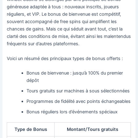
généreuse adaptée à tous : nouveaux inscrits, joueurs
réguliers, et VIP. Le bonus de bienvenue est compétitif,
souvent accompagné de free spins qui amplifient les
chances de gains. Mais ce qui séduit avant tout, c’est la
clarté des conditions de mise, évitant ainsi les malentendus
fréquents sur d’autres plateformes.
Voici un résumé des principaux types de bonus offerts :
Bonus de bienvenue : jusqu’à 100% du premier
dépôt
Tours gratuits sur machines à sous sélectionnées
Programmes de fidélité avec points échangeables
Bonus réguliers lors d’événements spéciaux
Type de Bonus
Montant/Tours gratuits