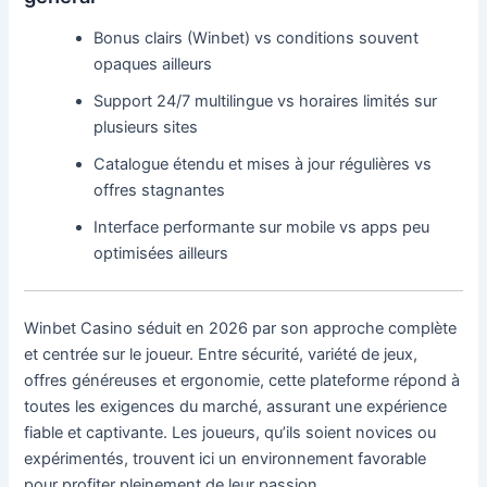
Bonus clairs (Winbet) vs conditions souvent
opaques ailleurs
Support 24/7 multilingue vs horaires limités sur
plusieurs sites
Catalogue étendu et mises à jour régulières vs
offres stagnantes
Interface performante sur mobile vs apps peu
optimisées ailleurs
Winbet Casino séduit en 2026 par son approche complète
et centrée sur le joueur. Entre sécurité, variété de jeux,
offres généreuses et ergonomie, cette plateforme répond à
toutes les exigences du marché, assurant une expérience
fiable et captivante. Les joueurs, qu’ils soient novices ou
expérimentés, trouvent ici un environnement favorable
pour profiter pleinement de leur passion.