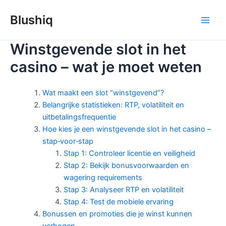
Vai
Main
Blushiq
al
Men
contenuto
Winstgevende slot in het
casino – wat je moet weten
Wat maakt een slot “winstgevend”?
Belangrijke statistieken: RTP, volatiliteit en
uitbetalingsfrequentie
Hoe kies je een winstgevende slot in het casino –
stap‑voor‑stap
Stap 1: Controleer licentie en veiligheid
Stap 2: Bekijk bonusvoorwaarden en
wagering requirements
Stap 3: Analyseer RTP en volatiliteit
Stap 4: Test de mobiele ervaring
Bonussen en promoties die je winst kunnen
verhogen