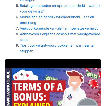
Betalingsmethoden en opname‑snelheid – wat telt
voor de winst?
Mobile app en gebruiksvriendelijkheid – spelen
onderweg
Veelvoorkomende valkuilen en hoe je ze vermijdt
Aanbevolen Belgische casino’s met winstgevende
slots
Tips voor verantwoord gokken en wanneer te
stoppen