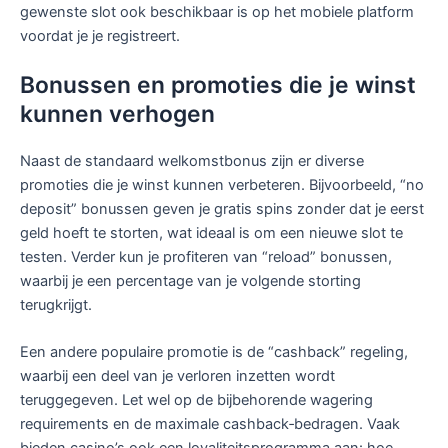
gewenste slot ook beschikbaar is op het mobiele platform
voordat je je registreert.
Bonussen en promoties die je winst
kunnen verhogen
Naast de standaard welkomstbonus zijn er diverse
promoties die je winst kunnen verbeteren. Bijvoorbeeld, “no
deposit” bonussen geven je gratis spins zonder dat je eerst
geld hoeft te storten, wat ideaal is om een nieuwe slot te
testen. Verder kun je profiteren van “reload” bonussen,
waarbij je een percentage van je volgende storting
terugkrijgt.
Een andere populaire promotie is de “cashback” regeling,
waarbij een deel van je verloren inzetten wordt
teruggegeven. Let wel op de bijbehorende wagering
requirements en de maximale cashback‑bedragen. Vaak