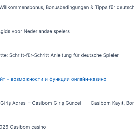
Willkommensbonus, Bonusbedingungen & Tipps für deutsch
gsgids voor Nederlandse spelers
te: Schritt‑für‑Schritt Anleitung für deutsche Spieler
айт – возможности и функции онлайн-казино
Giriş Adresi – Casibom Giriş Güncel
Casibom Kayıt, Bo
​2026 Casibom casino