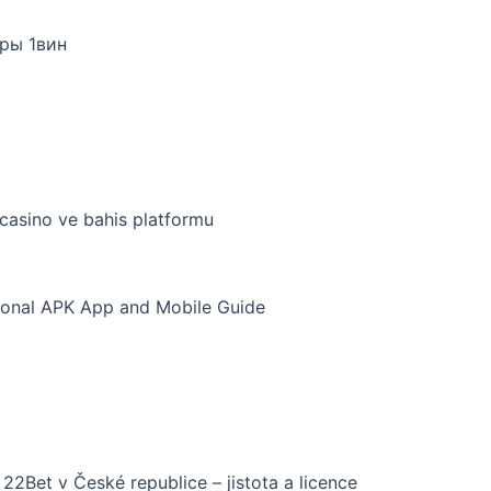
ры 1вин
 casino ve bahis platformu
tional APK App and Mobile Guide
22Bet v České republice – jistota a licence