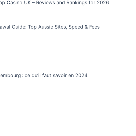
p Casino UK – Reviews and Rankings for 2026
awal Guide: Top Aussie Sites, Speed & Fees
embourg : ce qu’il faut savoir en 2024