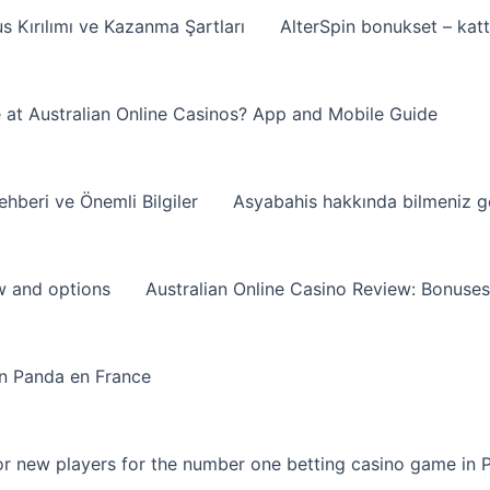
s Kırılımı ve Kazanma Şartları
AlterSpin bonukset – ka
e at Australian Online Casinos? App and Mobile Guide
ehberi ve Önemli Bilgiler
Asyabahis hakkında bilmeniz g
ew and options
Australian Online Casino Review: Bonuse
en Panda en France
or new players for the number one betting casino game in 