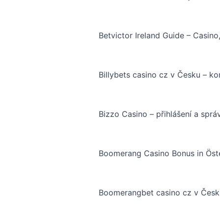
Betvictor Ireland Guide – Casin
Billybets casino cz v Česku – k
Bizzo Casino – přihlášení a sprá
Boomerang Casino Bonus in Öste
Boomerangbet casino cz v Česk