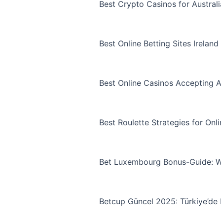
Best Crypto Casinos for Australi
Best Online Betting Sites Irelan
Best Online Casinos Accepting A
Best Roulette Strategies for Onl
Bet Luxembourg Bonus-Guide: W
Betcup Güncel 2025: Türkiye’de 