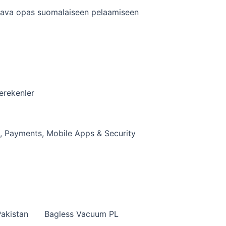
ttava opas suomalaiseen pelaamiseen
erekenler
s, Payments, Mobile Apps & Security
Pakistan
Bagless Vacuum PL