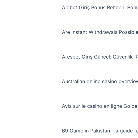
Alobet Giriş Bonus Rehberi: Bonu
Are Instant Withdrawals Possibl
Aresbet Giriş Güncel: Güvenlik R
Australian online casino overvi
Avis sur le casino en ligne Gold
B9 Game in Pakistan – a guide f