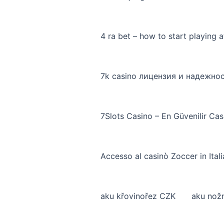
4 ra bet – how to start playing a
7k casino лицензия и надежно
7Slots Casino – En Güvenilir Cas
Accesso al casinò Zoccer in Ital
aku křovinořez CZK
aku nož