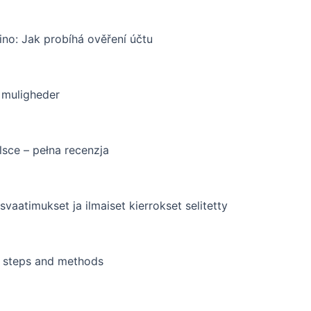
no: Jak probíhá ověření účtu
 muligheder
sce – pełna recenzja
svaatimukset ja ilmaiset kierrokset selitetty
no steps and methods