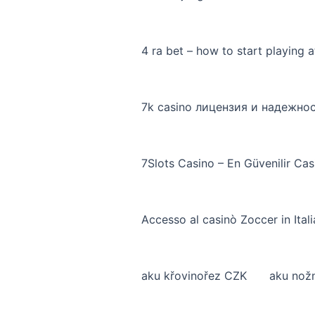
4 ra bet – how to start playing a
7k casino лицензия и надежно
7Slots Casino – En Güvenilir Cas
Accesso al casinò Zoccer in Ital
aku křovinořez CZK
aku nož