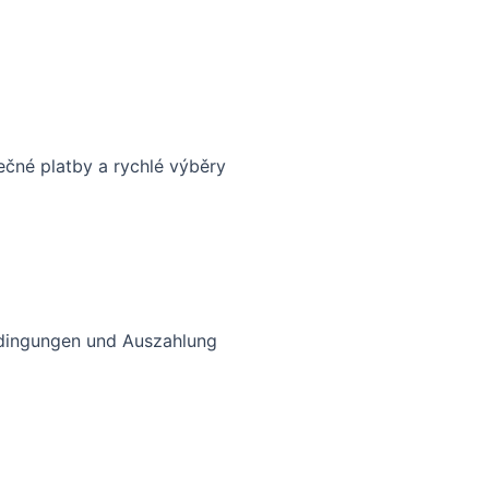
ečné platby a rychlé výběry
edingungen und Auszahlung