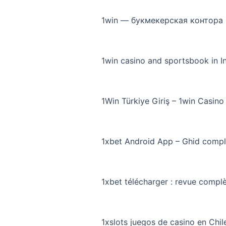
Vai
al
1win — букмекерская контора 
contenuto
1win casino and sportsbook in I
1Win Türkiye Giriş – 1win Casino
1xbet Android App – Ghid comple
1xbet télécharger : revue complèt
1xslots juegos de casino en Chi