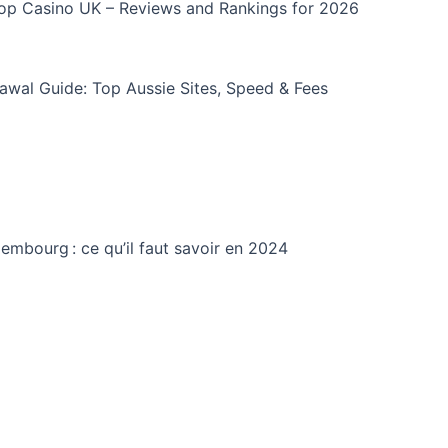
p Casino UK – Reviews and Rankings for 2026
awal Guide: Top Aussie Sites, Speed & Fees
embourg : ce qu’il faut savoir en 2024