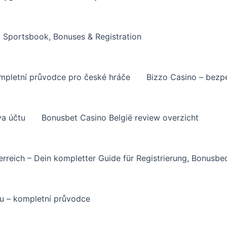
o, Sportsbook, Bonuses & Registration
ompletní průvodce pro české hráče
Bizzo Casino – bezp
va účtu
Bonusbet Casino België review overzicht
rreich – Dein kompletter Guide für Registrierung, Bonusb
u – kompletní průvodce