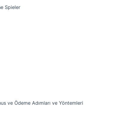
e Spieler
nus ve Ödeme Adımları ve Yöntemleri