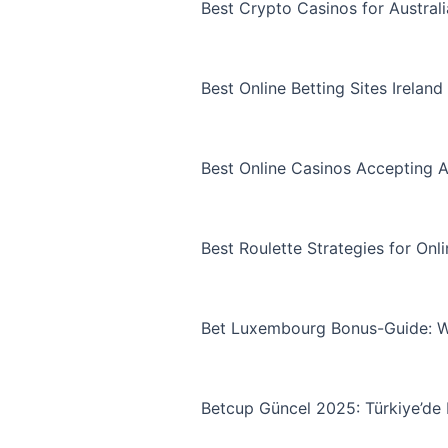
Best Crypto Casinos for Australi
Best Online Betting Sites Irelan
Best Online Casinos Accepting A
Best Roulette Strategies for Onl
Bet Luxembourg Bonus-Guide: W
Betcup Güncel 2025: Türkiye’de 