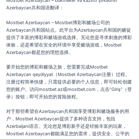
Mostbet Azerbaycan – bukmeker və kazino şirkətinin
Azerbaycan共和国语翻译：
Mostbet Azerbaycan – Mostbet博彩和赌场公司的
Azerbaycan共和国站点。此平台为Azerbaycan共和国的赌徒
提供了丰富的博彩和赌场游戏选择。无论您是寻求刺激的博彩
体验，还是希望在安全的环境中享受赌场游戏，Mostbet
Azerbaycan都是您的理想选择。
要开始您的博彩和赌场之旅，您需要完成Mostbet
Azerbaycan qeydiyyat（Mostbet Azerbaycan注册）过程。
注册过程简单快捷，只需提供必要的个人信息，即可轻松创建
您的账户。访问mostbet.az或mostbet.com，点击“Giriş”（登
录）按钮，即可开始您的冒险旅程。
对于那些希望在Azerbaycan共和国享受博彩和赌场服务的用
户，Mostbet Azerbaycan提供了多种语言支持，包括
Azerbaijani语言。无论您是博彩新手还是经验丰富的玩家，
Mostbet Azerbaycan都能满足您的需求，提供安全、公平的