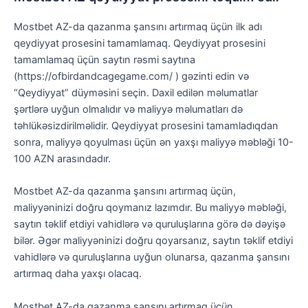
Mostbet AZ-da qazanma şansını artırmaq üçün ilk adı
qeydiyyat prosesini tamamlamaq. Qeydiyyat prosesini
tamamlamaq üçün saytın rəsmi saytına
(https://ofbirdandcagegame.com/ ) gəzinti edin və
“Qeydiyyat” düyməsini seçin. Daxil edilən məlumatlar
şərtlərə uyğun olmalıdır və maliyyə məlumatları də
təhlükəsizdirilməlidir. Qeydiyyat prosesini tamamladıqdan
sonra, maliyyə qoyulması üçün ən yaxşı maliyyə məbləği 10-
100 AZN arasındadır.
Mostbet AZ-da qazanma şansını artırmaq üçün,
maliyyəninizi doğru qoymanız lazımdır. Bu maliyyə məbləği,
saytın təklif etdiyi vahidlərə və quruluşlarına görə də dəyişə
bilər. Əgər maliyyəninizi doğru qoyarsanız, saytın təklif etdiyi
vahidlərə və quruluşlarına uyğun olunarsa, qazanma şansını
artırmaq daha yaxşı olacaq.
Mostbet AZ-da qazanma şansını artırmaq üçün,