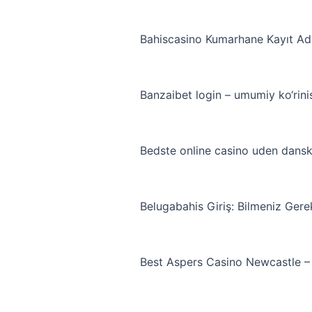
Bahiscasino Kumarhane Kayıt Adı
Banzaibet login – umumiy ko‘rinis
Bedste online casino uden dansk
Belugabahis Giriş: Bilmeniz Ger
Best Aspers Casino Newcastle 