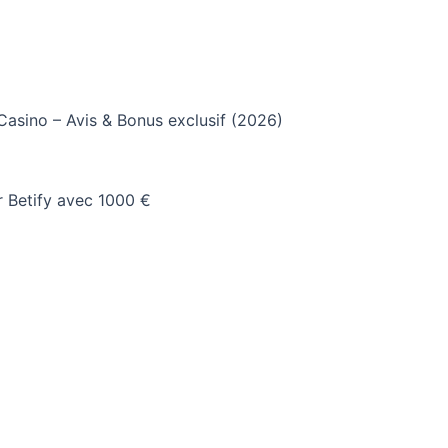
 Casino – Avis & Bonus exclusif (2026)
r Betify avec 1000 €