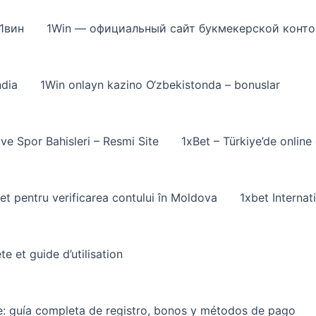
1вин
1Win — официальный сайт букмекерской конто
ndia
1Win onlayn kazino O‘zbekistonda – bonuslar
 ve Spor Bahisleri – Resmi Site
1xBet – Türkiye’de online
t pentru verificarea contului în Moldova
1xbet Interna
e et guide d’utilisation
le: guía completa de registro, bonos y métodos de pago