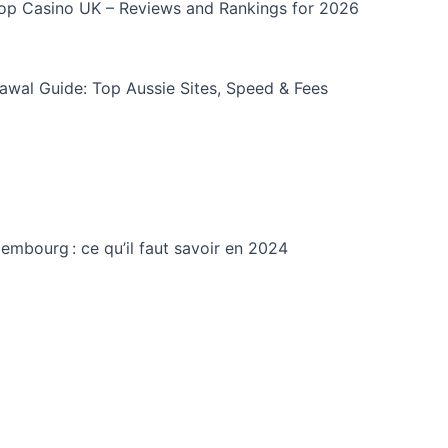
p Casino UK – Reviews and Rankings for 2026
awal Guide: Top Aussie Sites, Speed & Fees
embourg : ce qu’il faut savoir en 2024