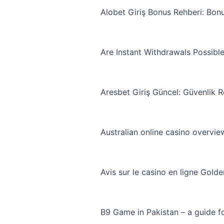
Alobet Giriş Bonus Rehberi: Bonu
Are Instant Withdrawals Possibl
Aresbet Giriş Güncel: Güvenlik R
Australian online casino overvi
Avis sur le casino en ligne Gold
B9 Game in Pakistan – a guide f