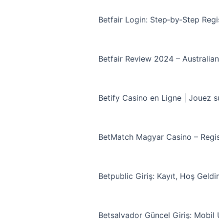
Betfair Login: Step‑by‑Step Regi
Betfair Review 2024 – Australia
Betify Casino en Ligne | Jouez s
BetMatch Magyar Casino – Regis
Betpublic Giriş: Kayıt, Hoş Gel
Betsalvador Güncel Giriş: Mobi