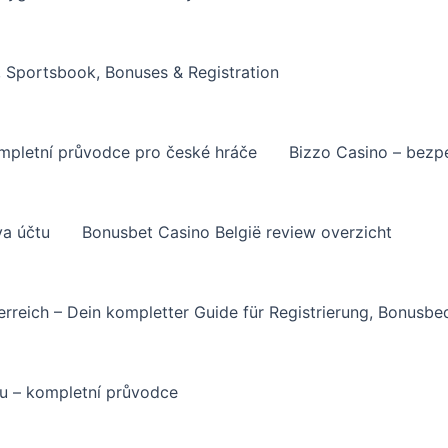
o, Sportsbook, Bonuses & Registration
ompletní průvodce pro české hráče
Bizzo Casino – bezp
va účtu
Bonusbet Casino België review overzicht
rreich – Dein kompletter Guide für Registrierung, Bonusb
u – kompletní průvodce