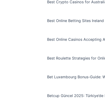
Best Crypto Casinos for Australi
Best Online Betting Sites Irelan
Best Online Casinos Accepting A
Best Roulette Strategies for Onl
Bet Luxembourg Bonus-Guide: W
Betcup Güncel 2025: Türkiye’de 