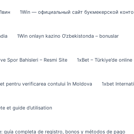
1вин
1Win — официальный сайт букмекерской конто
ndia
1Win onlayn kazino O‘zbekistonda – bonuslar
 ve Spor Bahisleri – Resmi Site
1xBet – Türkiye’de online
t pentru verificarea contului în Moldova
1xbet Interna
e et guide d’utilisation
le: guía completa de registro, bonos y métodos de pago