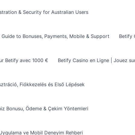
stration & Security for Australian Users
n Guide to Bonuses, Payments, Mobile & Support
Betify
ur Betify avec 1000 €
Betify Casino en Ligne | Jouez su
ztráció, Fiókkezelés és Első Lépések
diniz Bonusu, Ödeme & Çekim Yöntemleri
l Uygulama ve Mobil Deneyim Rehberi