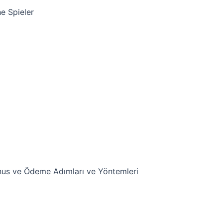
e Spieler
nus ve Ödeme Adımları ve Yöntemleri