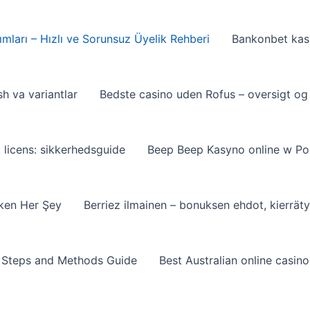
mları – Hızlı ve Sorunsuz Üyelik Rehberi
Bankonbet kasi
h va variantlar
Bedste casino uden Rofus – oversigt og
 licens: sikkerhedsguide
Beep Beep Kasyno online w Pol
eken Her Şey
Berriez ilmainen – bonuksen ehdot, kierräty
– Steps and Methods Guide
Best Australian online casi