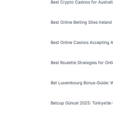
Best Crypto Casinos for Australi
Best Online Betting Sites Irelan
Best Online Casinos Accepting A
Best Roulette Strategies for Onl
Bet Luxembourg Bonus-Guide: W
Betcup Güncel 2025: Türkiye’de 