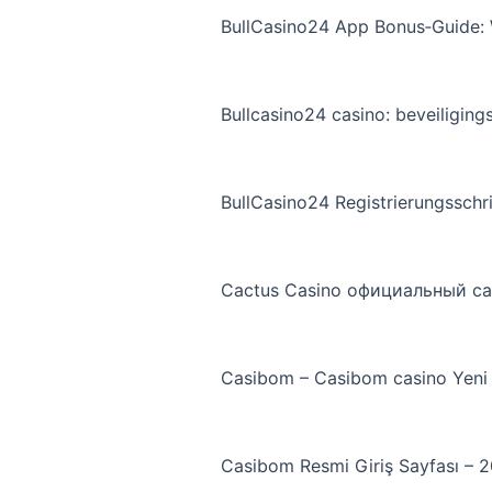
BullCasino24 App Bonus‑Guide: 
Bullcasino24 casino: beveiligin
BullCasino24 Registrierungsschrit
Cactus Casino официальный с
Casibom – Casibom casino Yeni 
Casibom Resmi Giriş Sayfası – 