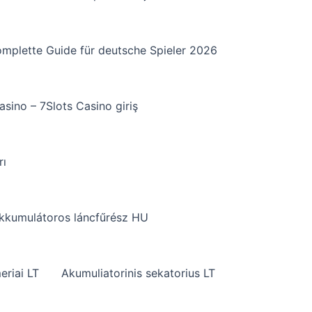
mplette Guide für deutsche Spieler 2026
asino – 7Slots Casino giriş
rı
kkumulátoros láncfűrész HU
eriai LT
Akumuliatorinis sekatorius LT