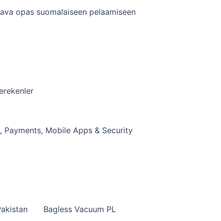
ttava opas suomalaiseen pelaamiseen
erekenler
s, Payments, Mobile Apps & Security
Pakistan
Bagless Vacuum PL