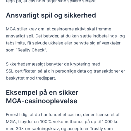
tegn på, at casinoet tager sine spillere seriøst.
Ansvarligt spil og sikkerhed
MGA stiller krav om, at casinoerne aktivt skal fremme
ansvarligt spil. Det betyder, at du kan sætte indbetalings‑ og
tabslimits, få selvudelukkelse eller benytte sig af værktøjer
som “Reality Check”.
Sikkerhedsmæssigt benytter de kryptering med
SSL‑certifikater, så al din personlige data og transaktioner er
beskyttet mod tredjepart.
Eksempel på en sikker
MGA‑casinooplevelse
Forestil dig, at du har fundet et casino, der er licenseret af
MGA, tilbyder en 100 % velkomstbonus på op til 1.000 kr.
med 30× omsætningskrav, og accepterer Trustly som