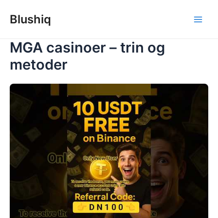
Vai
Main
Blushiq
al
Men
contenuto
MGA casinoer – trin og
metoder