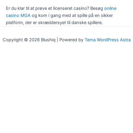
Er du klar til at prøve et licenseret casino? Besøg
online
casino MGA
og kom i gang med at spille på en sikker
platform, der er skræddersyet til danske spillere.
Copyright © 2026 Blushiq | Powered by
Tema WordPress Astra