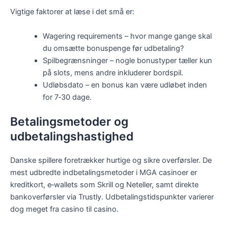
Vigtige faktorer at læse i det små er:
Wagering requirements – hvor mange gange skal
du omsætte bonuspenge før udbetaling?
Spilbegrænsninger – nogle bonustyper tæller kun
på slots, mens andre inkluderer bordspil.
Udløbsdato – en bonus kan være udløbet inden
for 7‑30 dage.
Betalingsmetoder og
udbetalingshastighed
Danske spillere foretrækker hurtige og sikre overførsler. De
mest udbredte indbetalingsmetoder i MGA casinoer er
kreditkort, e‑wallets som Skrill og Neteller, samt direkte
bankoverførsler via Trustly. Udbetalingstidspunkter varierer
dog meget fra casino til casino.