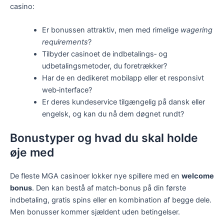
casino:
Er bonussen attraktiv, men med rimelige
wagering
requirements
?
Tilbyder casinoet de indbetalings‑ og
udbetalingsmetoder, du foretrækker?
Har de en dedikeret mobilapp eller et responsivt
web‑interface?
Er deres kundeservice tilgængelig på dansk eller
engelsk, og kan du nå dem døgnet rundt?
Bonustyper og hvad du skal holde
øje med
De fleste MGA casinoer lokker nye spillere med en
welcome
bonus
. Den kan bestå af match‑bonus på din første
indbetaling, gratis spins eller en kombination af begge dele.
Men bonusser kommer sjældent uden betingelser.