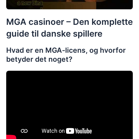
MGA casinoer – Den komplette
guide til danske spillere
Hvad er en MGA‑licens, og hvorfor
betyder det noget?