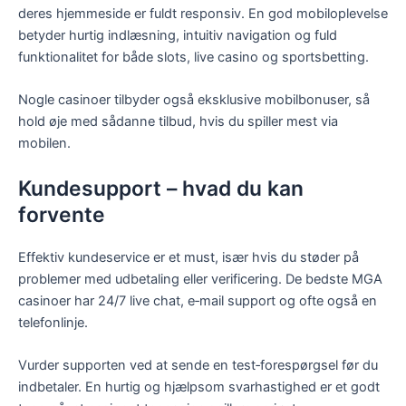
deres hjemmeside er fuldt responsiv. En god mobiloplevelse
betyder hurtig indlæsning, intuitiv navigation og fuld
funktionalitet for både slots, live casino og sportsbetting.
Nogle casinoer tilbyder også eksklusive mobilbonuser, så
hold øje med sådanne tilbud, hvis du spiller mest via
mobilen.
Kundesupport – hvad du kan
forvente
Effektiv kundeservice er et must, især hvis du støder på
problemer med udbetaling eller verificering. De bedste MGA
casinoer har 24/7 live chat, e‑mail support og ofte også en
telefonlinje.
Vurder supporten ved at sende en test‑forespørgsel før du
indbetaler. En hurtig og hjælpsom svarhastighed er et godt