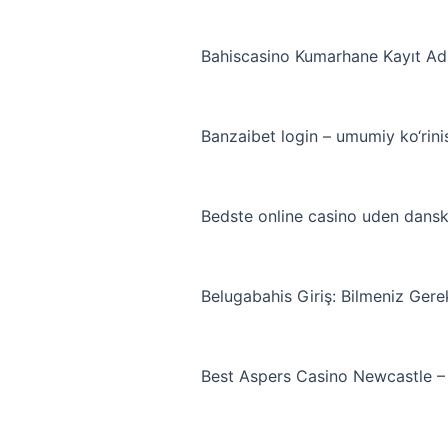
Bahiscasino Kumarhane Kayıt Adı
Banzaibet login – umumiy ko‘rinis
Bedste online casino uden dansk
Belugabahis Giriş: Bilmeniz Ger
Best Aspers Casino Newcastle 