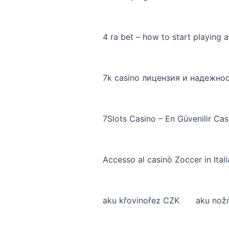
4 ra bet – how to start playing a
7k casino лицензия и надежно
7Slots Casino – En Güvenilir Cas
Accesso al casinò Zoccer in Ital
aku křovinořez CZK
aku nož