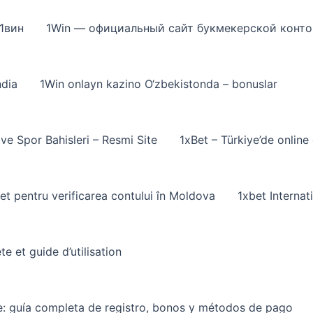
1вин
1Win — официальный сайт букмекерской конто
ndia
1Win onlayn kazino O‘zbekistonda – bonuslar
 ve Spor Bahisleri – Resmi Site
1xBet – Türkiye’de online
t pentru verificarea contului în Moldova
1xbet Interna
e et guide d’utilisation
le: guía completa de registro, bonos y métodos de pago