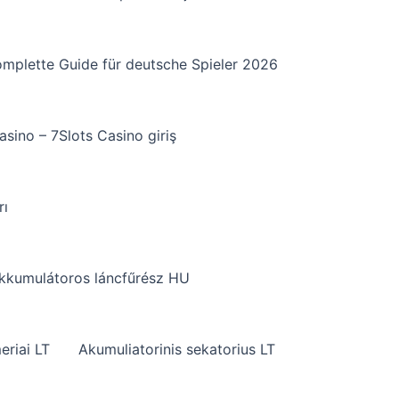
mplette Guide für deutsche Spieler 2026
asino – 7Slots Casino giriş
rı
kkumulátoros láncfűrész HU
eriai LT
Akumuliatorinis sekatorius LT