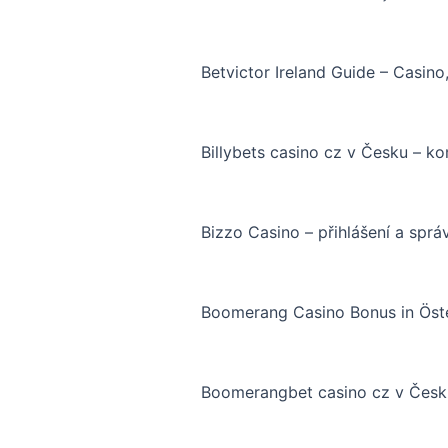
Betvictor Ireland Guide – Casin
Billybets casino cz v Česku – k
Bizzo Casino – přihlášení a sprá
Boomerang Casino Bonus in Öste
Boomerangbet casino cz v Česk