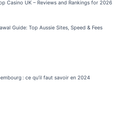
p Casino UK – Reviews and Rankings for 2026
awal Guide: Top Aussie Sites, Speed & Fees
embourg : ce qu’il faut savoir en 2024