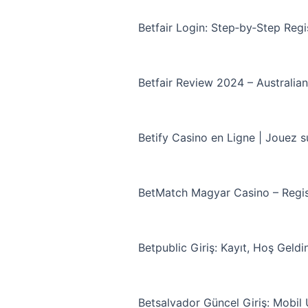
Betfair Login: Step‑by‑Step Regi
Betfair Review 2024 – Australia
Betify Casino en Ligne | Jouez s
BetMatch Magyar Casino – Regis
Betpublic Giriş: Kayıt, Hoş Gel
Betsalvador Güncel Giriş: Mobi