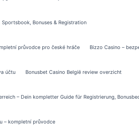
o, Sportsbook, Bonuses & Registration
ompletní průvodce pro české hráče
Bizzo Casino – bezp
va účtu
Bonusbet Casino België review overzicht
rreich – Dein kompletter Guide für Registrierung, Bonusb
u – kompletní průvodce