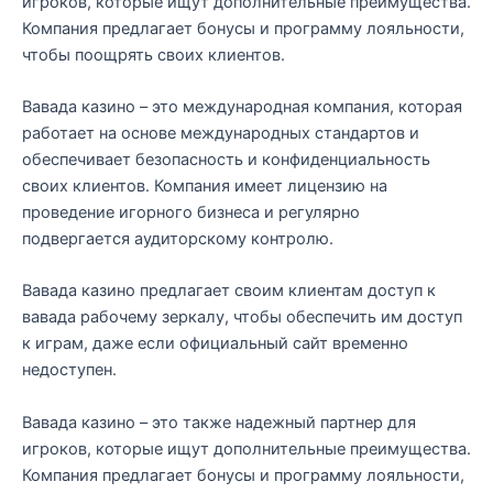
игроков, которые ищут дополнительные преимущества.
Компания предлагает бонусы и программу лояльности,
чтобы поощрять своих клиентов.
Вавада казино – это международная компания, которая
работает на основе международных стандартов и
обеспечивает безопасность и конфиденциальность
своих клиентов. Компания имеет лицензию на
проведение игорного бизнеса и регулярно
подвергается аудиторскому контролю.
Вавада казино предлагает своим клиентам доступ к
вавада рабочему зеркалу, чтобы обеспечить им доступ
к играм, даже если официальный сайт временно
недоступен.
Вавада казино – это также надежный партнер для
игроков, которые ищут дополнительные преимущества.
Компания предлагает бонусы и программу лояльности,