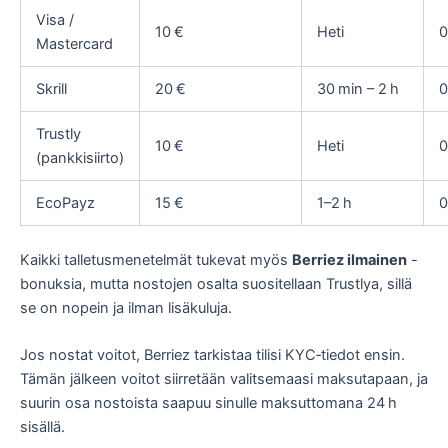
Visa /
10 €
Heti
0
Mastercard
Skrill
20 €
30 min – 2 h
0
Trustly
10 €
Heti
0
(pankkisiirto)
EcoPayz
15 €
1–2 h
0
Kaikki talletusmenetelmät tukevat myös
Berriez ilmainen
-
bonuksia, mutta nostojen osalta suositellaan Trustlya, sillä
se on nopein ja ilman lisäkuluja.
Jos nostat voitot, Berriez tarkistaa tilisi KYC‑tiedot ensin.
Tämän jälkeen voitot siirretään valitsemaasi maksutapaan, ja
suurin osa nostoista saapuu sinulle maksuttomana 24 h
sisällä.