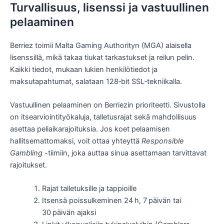
Turvallisuus, lisenssi ja vastuullinen
pelaaminen
Berriez toimii Malta Gaming Authorityn (MGA) alaisella
lisenssillä, mikä takaa tiukat tarkastukset ja reilun pelin.
Kaikki tiedot, mukaan lukien henkilötiedot ja
maksutapahtumat, salataan 128‑bit SSL‑tekniikalla.
Vastuullinen pelaaminen on Berriezin prioriteetti. Sivustolla
on itsearviointityökaluja, talletusrajat sekä mahdollisuus
asettaa peliaikarajoituksia. Jos koet pelaamisen
hallitsemattomaksi, voit ottaa yhteyttä
Responsible
Gambling
-tiimiin, joka auttaa sinua asettamaan tarvittavat
rajoitukset.
Rajat talletuksille ja tappioille
Itsensä poissulkeminen 24 h, 7 päivän tai
30 päivän ajaksi