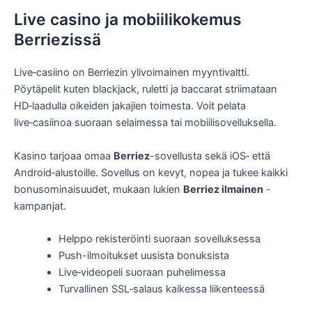
Live casino ja mobiilikokemus
Berriezissä
Live‑casiino on Berriezin ylivoimainen myyntivaltti.
Pöytäpelit kuten blackjack, ruletti ja baccarat striimataan
HD‑laadulla oikeiden jakajien toimesta. Voit pelata
live‑casiinoa suoraan selaimessa tai mobiilisovelluksella.
Kasino tarjoaa omaa
Berriez
-sovellusta sekä iOS‑ että
Android‑alustoille. Sovellus on kevyt, nopea ja tukee kaikki
bonusominaisuudet, mukaan lukien
Berriez ilmainen
-
kampanjat.
Helppo rekisteröinti suoraan sovelluksessa
Push-ilmoitukset uusista bonuksista
Live‑videopeli suoraan puhelimessa
Turvallinen SSL‑salaus kaikessa liikenteessä