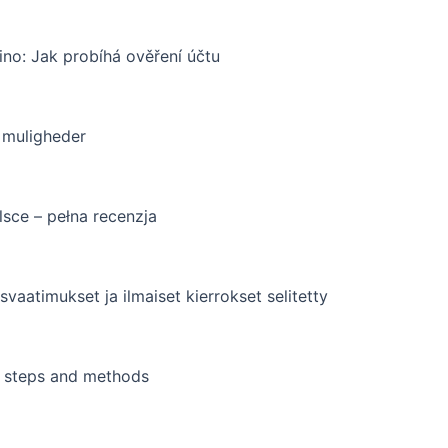
no: Jak probíhá ověření účtu
 muligheder
sce – pełna recenzja
svaatimukset ja ilmaiset kierrokset selitetty
no steps and methods