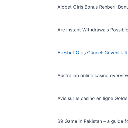
Alobet Giriş Bonus Rehberi: Bonu
Are Instant Withdrawals Possibl
Aresbet Giriş Güncel: Güvenlik R
Australian online casino overvi
Avis sur le casino en ligne Gold
B9 Game in Pakistan – a guide f