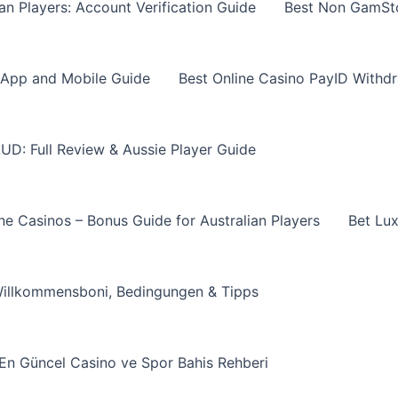
an Players: Account Verification Guide
Best Non GamSto
d App and Mobile Guide
Best Online Casino PayID Withdr
UD: Full Review & Aussie Player Guide
ine Casinos – Bonus Guide for Australian Players
Bet Lux
illkommensboni, Bedingungen & Tipps
En Güncel Casino ve Spor Bahis Rehberi