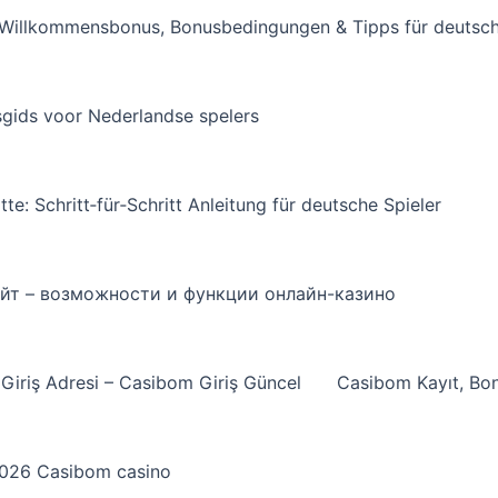
Willkommensbonus, Bonusbedingungen & Tipps für deutsch
gsgids voor Nederlandse spelers
te: Schritt‑für‑Schritt Anleitung für deutsche Spieler
айт – возможности и функции онлайн-казино
Giriş Adresi – Casibom Giriş Güncel
Casibom Kayıt, Bo
​2026 Casibom casino