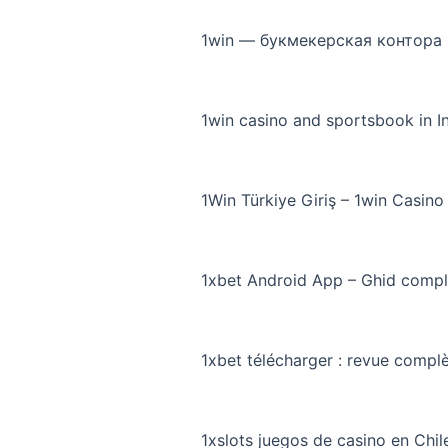
Vai
al
1win — букмекерская контора 
contenuto
1win casino and sportsbook in I
1Win Türkiye Giriş – 1win Casino
1xbet Android App – Ghid comple
1xbet télécharger : revue complèt
1xslots juegos de casino en Chi