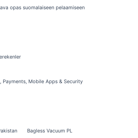
ttava opas suomalaiseen pelaamiseen
erekenler
s, Payments, Mobile Apps & Security
Pakistan
Bagless Vacuum PL