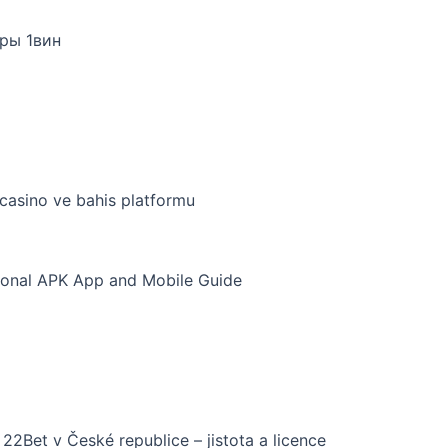
ры 1вин
 casino ve bahis platformu
tional APK App and Mobile Guide
22Bet v České republice – jistota a licence