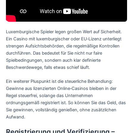
Luxemburgische Spieler legen großen Wert auf Sicherheit.
Ein Casino mit luxemburgischer oder EU‑Lizenz unterliegt
strengen Aufsichtsbehörden, die regelmäßige Kontrollen
durchführen. Das bedeutet für Sie nicht nur faire
Spielbedingungen, sondern auch klar definierte
Beschwerdewege, falls etwas schief läuft.
Ein weiterer Pluspunkt ist die steuerliche Behandlung:
Gewinne aus lizenzierten Online‑Casinos bleiben in der
Regel steuerfrei, solange das Unternehmen
ordnungsgemäß registriert ist. So können Sie das Geld, das
Sie gewinnen, vollständig genießen, ohne zusätzlichen
Aufwand.
Registrierung und Verifizierung –