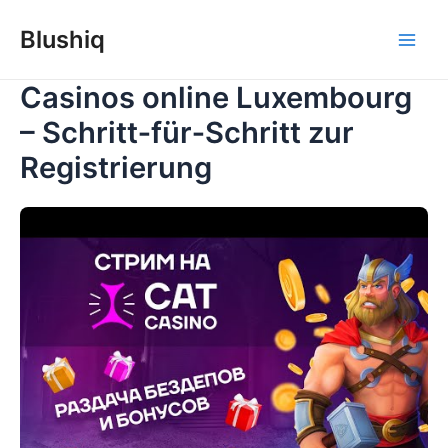
Vai
Main
Blushiq
al
Men
contenuto
Casinos online Luxembourg
– Schritt‑für‑Schritt zur
Registrierung