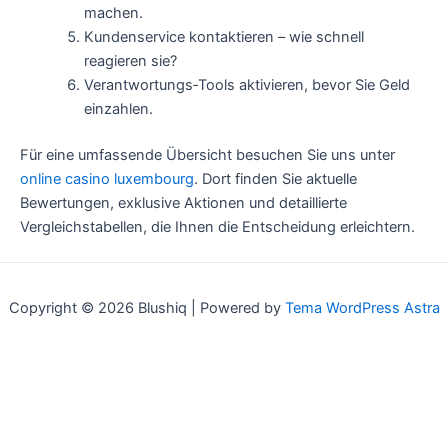
machen.
Kundenservice kontaktieren – wie schnell
reagieren sie?
Verantwortungs‑Tools aktivieren, bevor Sie Geld
einzahlen.
Für eine umfassende Übersicht besuchen Sie uns unter
online casino luxembourg
. Dort finden Sie aktuelle
Bewertungen, exklusive Aktionen und detaillierte
Vergleichstabellen, die Ihnen die Entscheidung erleichtern.
Copyright © 2026 Blushiq | Powered by
Tema WordPress Astra