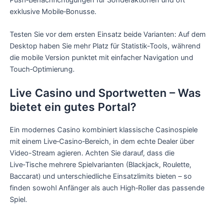
exklusive Mobile‑Bonusse.
Testen Sie vor dem ersten Einsatz beide Varianten: Auf dem
Desktop haben Sie mehr Platz für Statistik‑Tools, während
die mobile Version punktet mit einfacher Navigation und
Touch‑Optimierung.
Live Casino und Sportwetten – Was
bietet ein gutes Portal?
Ein modernes Casino kombiniert klassische Casinospiele
mit einem Live‑Casino‑Bereich, in dem echte Dealer über
Video-Stream agieren. Achten Sie darauf, dass die
Live‑Tische mehrere Spielvarianten (Blackjack, Roulette,
Baccarat) und unterschiedliche Einsatzlimits bieten – so
finden sowohl Anfänger als auch High‑Roller das passende
Spiel.