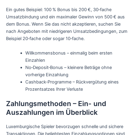
Ein gutes Beispiel: 100 % Bonus bis 200 €, 30‑fache
Umsatzbindung und ein maximaler Gewinn von 500 € aus
dem Bonus. Wenn Sie das nicht akzeptieren, suchen Sie
nach Angeboten mit niedrigeren Umsatzbedingungen, zum
Beispiel 20‑fache oder sogar 10‑fache.
Willkommensbonus – einmalig beim ersten
Einzahlen
No‑Deposit‑Bonus – kleinere Beträge ohne
vorherige Einzahlung
Cashback‑Programme – Rückvergütung eines
Prozentsatzes Ihrer Verluste
Zahlungsmethoden – Ein- und
Auszahlungen im Überblick
Luxemburgische Spieler bevorzugen schnelle und sichere
Transaktionen. Die beliebtesten Einzahlungsoptionen sind