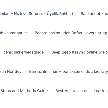
mları – Hızlı ve Sorunsuz Üyelik Rehberi
Bankonbet kasi
h va variantlar
Bedste casino uden Rofus – oversigt og
 licens: sikkerhedsguide
Beep Beep Kasyno online w Pol
eken Her Şey
Berriez ilmainen – bonuksen ehdot, kierräty
– Steps and Methods Guide
Best Australian online casi