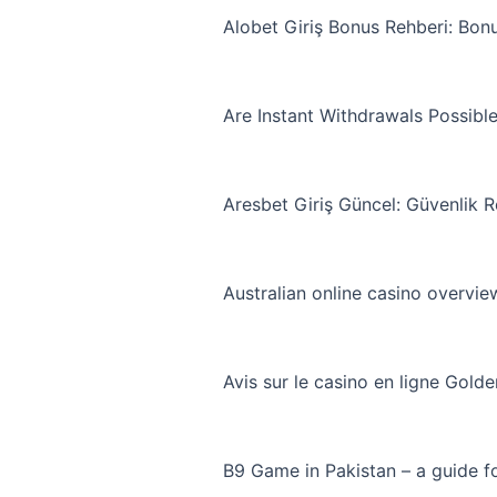
Alobet Giriş Bonus Rehberi: Bonu
Are Instant Withdrawals Possibl
Aresbet Giriş Güncel: Güvenlik R
Australian online casino overvi
Avis sur le casino en ligne Gold
B9 Game in Pakistan – a guide f