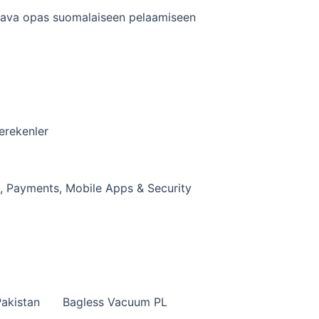
ttava opas suomalaiseen pelaamiseen
erekenler
s, Payments, Mobile Apps & Security
Pakistan
Bagless Vacuum PL