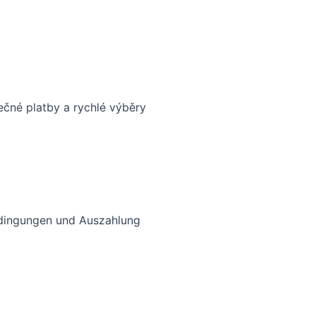
ečné platby a rychlé výběry
edingungen und Auszahlung