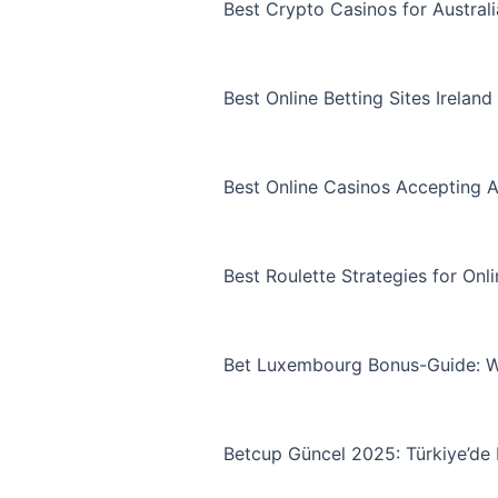
Best Crypto Casinos for Australi
Best Online Betting Sites Irelan
Best Online Casinos Accepting A
Best Roulette Strategies for Onl
Bet Luxembourg Bonus-Guide: W
Betcup Güncel 2025: Türkiye’de 