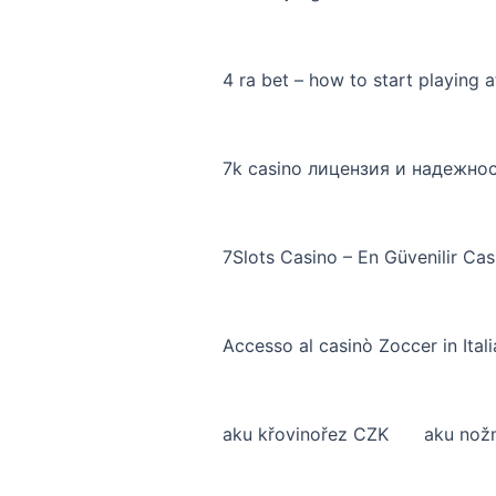
4 ra bet – how to start playing a
7k casino лицензия и надежно
7Slots Casino – En Güvenilir Cas
Accesso al casinò Zoccer in Ital
aku křovinořez CZK
aku nož