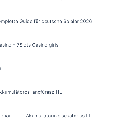
mplette Guide für deutsche Spieler 2026
asino – 7Slots Casino giriş
rı
kkumulátoros láncfűrész HU
eriai LT
Akumuliatorinis sekatorius LT