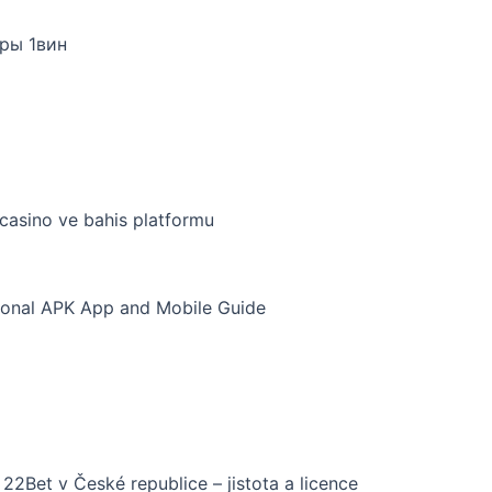
ры 1вин
 casino ve bahis platformu
tional APK App and Mobile Guide
22Bet v České republice – jistota a licence