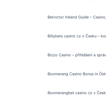
Betvictor Ireland Guide – Casin
Billybets casino cz v Česku – k
Bizzo Casino – přihlášení a sprá
Boomerang Casino Bonus in Öste
Boomerangbet casino cz v Česk