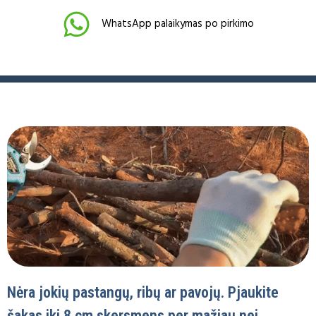
WhatsApp palaikymas po pirkimo
Nėra jokių pastangų, ribų ar pavojų. Pjaukite
šakas iki 8 cm skersmens per mažiau nei