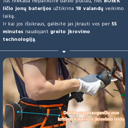
Jūs niekada nepaliksite darbo pusiau, nes
BOSEK
ličio jonų baterijos
užtikrina
18 valandų
veikimo
laiką.
Ir kai jos išsikraus, galėsite jas įkrauti vos per
55
minutes
naudojant
greito įkrovimo
technologiją
.