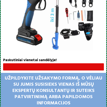
Paskutiniai vienetai sandėlyje!
Yra tik 7 vienetai...
UŽPILDYKITE UŽSAKYMO FORMĄ, O VĖLIAU
SU JUMIS SUSISIEKS VIENAS IŠ MŪSŲ
EKSPERTŲ KONSULTANTŲ IR SUTEIKS
PATVIRTINIMĄ ARBA PAPILDOMOS
INFORMACIJOS