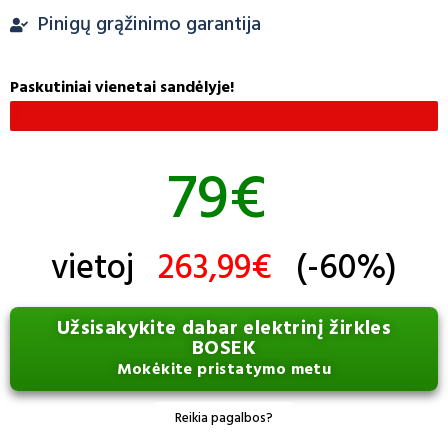
Pinigų grąžinimo garantija
Paskutiniai vienetai sandėlyje!
Yra tik 7 vienetai...
79€
vietoj
263,99€
(-60%)
Užsisakykite dabar elektrinį žirkles
BOSEK
Mokėkite pristatymo metu
Reikia pagalbos?