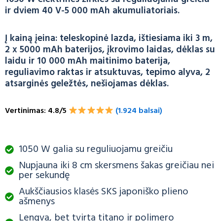
ir dviem 40 V-5 000 mAh akumuliatoriais.
Į kainą įeina: teleskopinė lazda, ištiesiama iki 3 m,
2 x 5000 mAh baterijos, įkrovimo laidas, dėklas su
laidu ir 10 000 mAh maitinimo baterija,
reguliavimo raktas ir atsuktuvas, tepimo alyva, 2
atsarginės geležtės, nešiojamas dėklas.
Vertinimas: 4.8/5
(1.924 balsai)
1050 W galia su reguliuojamu greičiu
Nupjauna iki 8 cm skersmens šakas greičiau nei
per sekundę
Aukščiausios klasės SKS japoniško plieno
ašmenys
Lengva, bet tvirta titano ir polimero