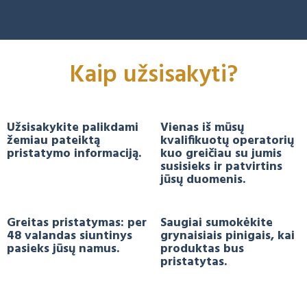
Kaip užsisakyti?
Užsisakykite palikdami
Vienas iš mūsų
žemiau pateiktą
kvalifikuotų operatorių
pristatymo informaciją.
kuo greičiau su jumis
susisieks ir patvirtins
jūsų duomenis.
Greitas pristatymas: per
Saugiai sumokėkite
48 valandas siuntinys
grynaisiais pinigais, kai
pasieks jūsų namus.
produktas bus
pristatytas.