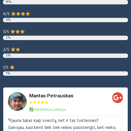
91%
4/5
4%
3/5
2%
2/5
2%
1/5
1%
Mantas Petrauskas
★
★
★
★
★
Patvirtintas pirkinys
"Pjauna šakas kaip sviestą, net ir tas tvirtesnes!!
Galvojau, kad bent šiek tiek reikės pasistengti, bet nieko,