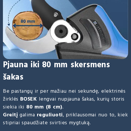
Pjauna iki 80 mm skersmens
šakas
Be pastangų ir per mažiau nei sekundę, elektrinės
žirklės
BOSEK
lengvai nupjauna šakas, kurių storis
siekia iki
80 mm (8 cm)
.
Greitį
galima
reguliuoti
, priklausomai nuo to, kiek
stipriai spaudžiate svirties mygtuką.