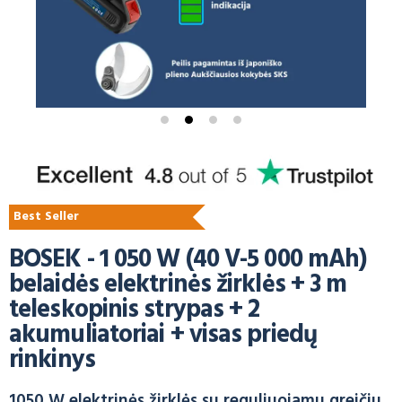
Best Seller
BOSEK - 1 050 W (40 V-5 000 mAh)
belaidės elektrinės žirklės + 3 m
teleskopinis strypas + 2
akumuliatoriai + visas priedų
rinkinys
1050 W elektrinės žirklės su reguliuojamu greičiu