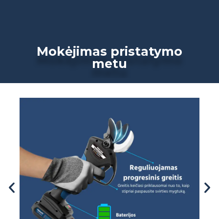
Pristatymas per 48
valandas