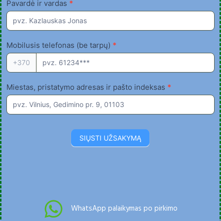
Cordless
Pavardė ir vardas
*
scissors
79
€
|
Mobilusis telefonas (be tarpų)
*
LITHUANIA
+370
Miestas, pristatymo adresas ir pašto indeksas
*
SIŲSTI UŽSAKYMĄ
WhatsApp palaikymas po pirkimo