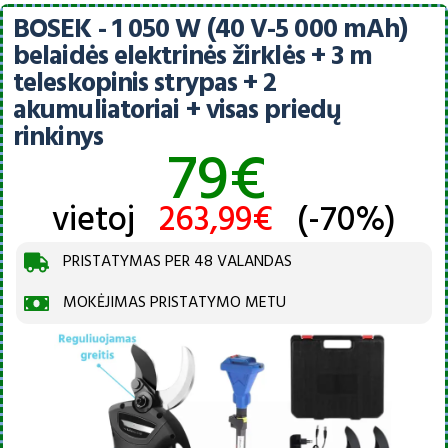
BOSEK - 1 050 W (40 V-5 000 mAh)
belaidės elektrinės žirklės + 3 m
teleskopinis strypas + 2
akumuliatoriai + visas priedų
rinkinys
79€
vietoj
263,99€
(-70%)
PRISTATYMAS PER 48 VALANDAS
MOKĖJIMAS PRISTATYMO METU