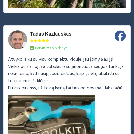
Tadas Kazlauskas
★
★
★
★
★
Patvirtintas pirkinys
Atvyko laiku su visu komplektu viduje, jau įsimylėjau ją!
Veikia puikiai, pjūva tobulai, o su įmontuota saugos funkcija
nesirūpinu, kad nusipjausiu pirštus, kaip galėtų atsitikti su
tradicinėmis žirklėmis.
Puikus pirkinys, už tokią kainą tai tiesiog dovana... labai ačiū.