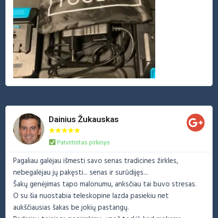
Dainius Žukauskas
★
★
★
★
★
Patvirtintas pirkinys
Pagaliau galėjau išmesti savo senas tradicines žirkles,
nebegalėjau jų pakęsti... senas ir surūdijęs...
Šakų genėjimas tapo malonumu, anksčiau tai buvo stresas.
O su šia nuostabia teleskopine lazda pasiekiu net
aukščiausias šakas be jokių pastangų.