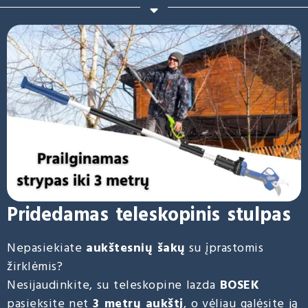
Pridedamas teleskopinis stulpas
Nepasiekiate
aukštesnių šakų
su įprastomis
žirklėmis?
Nesijaudinkite, su teleskopine lazda
BOSEK
pasieksite net
3 metrų aukštį
, o vėliau galėsite ją