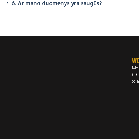
6. Ar mano duomenys yra saugūs?
WO
Mon
09:
Sat