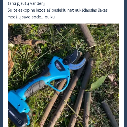
tarsi pjautų vandenį.
Su teleskopine lazda aš pasiekiu net aukščiausias šakas
medžių savo sode... puiku!