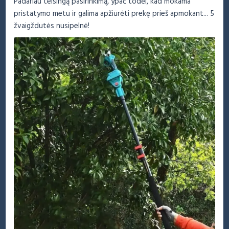
Padariau teisingą pasirinkimą, ypač todėl, kad mokama
pristatymo metu ir galima apžiūrėti prekę prieš apmokant... 5
žvaigždutės nusipelnė!