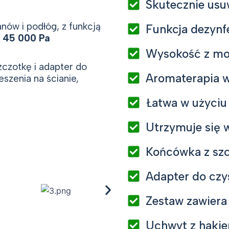
Skutecznie usuw
ów i podłóg, z funkcją
Funkcja dezynfe
e
45 000 Pa
Wysokość z mo
czotkę i adapter do
Aromaterapia 
szenia na ścianie,
Łatwa w użyciu 
Utrzymuje się 
Końcówka z sz
Adapter do czy
Zestaw zawiera 
Uchwyt z hakie