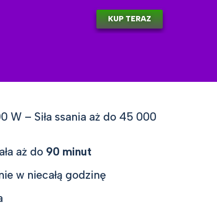
KUP TERAZ
0 W – Siła ssania aż do 45 000
ała aż do
90 minut
nie w niecałą godzinę
a