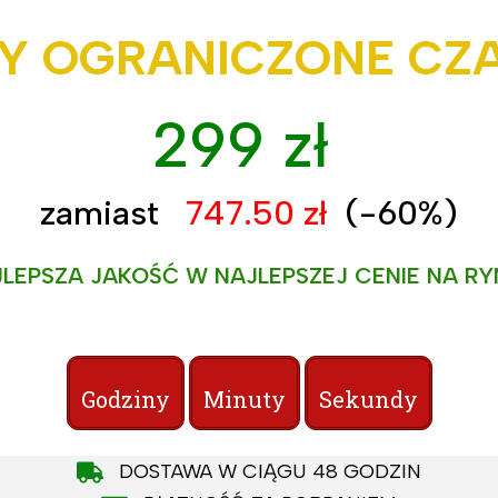
Y OGRANICZONE C
299 zł
zamiast
747.50 zł
(-60%)
LEPSZA JAKOŚĆ W NAJLEPSZEJ CENIE NA R
Godziny
Minuty
Sekundy
DOSTAWA W CIĄGU 48 GODZIN