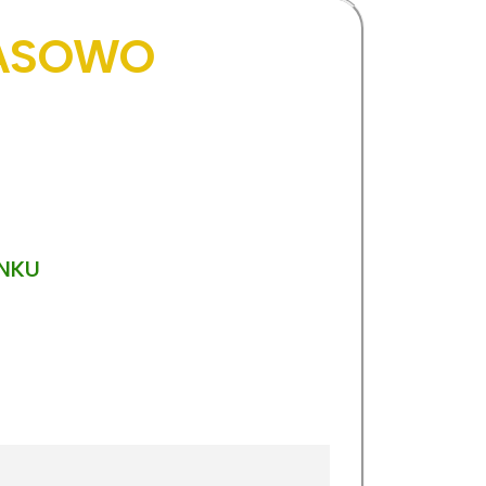
ZASOWO
YNKU