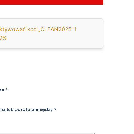
y aktywować kod „CLEAN2025” i
60%
ze >
a lub zwrotu pieniędzy >