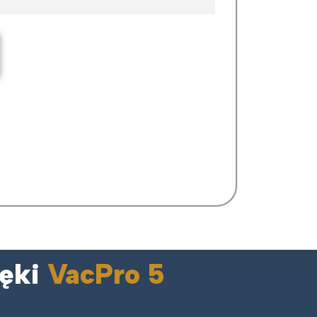
ięki
VacPro 5