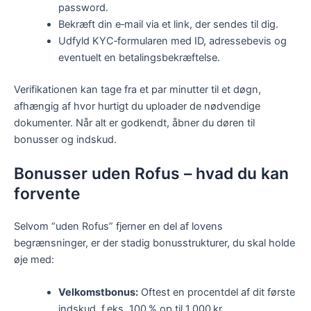
password.
Bekræft din e‑mail via et link, der sendes til dig.
Udfyld KYC‑formularen med ID, adressebevis og
eventuelt en betalingsbekræftelse.
Verifikationen kan tage fra et par minutter til et døgn,
afhængig af hvor hurtigt du uploader de nødvendige
dokumenter. Når alt er godkendt, åbner du døren til
bonusser og indskud.
Bonusser uden Rofus – hvad du kan
forvente
Selvom “uden Rofus” fjerner en del af lovens
begrænsninger, er der stadig bonusstrukturer, du skal holde
øje med:
Velkomstbonus:
Oftest en procentdel af dit første
indskud, f.eks. 100 % op til 1.000 kr.