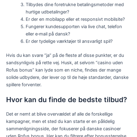
Tilbydes dine foretrukne betalingsmetoder med
hurtige udbetalinger?
Er der en mobilapp eller et responsivt mobilsite?
Fungerer kundesupporten via live chat, telefon
eller e‑mail på dansk?
Er der tydelige værktøjer til ansvarligt spil?
Hvis du kan svare “ja” på de fleste af disse punkter, er du
sandsynligvis på rette vej. Husk, at selvom “casino uden
Rofus bonus” kan lyde som en niche, findes der mange
solide udbydere, der lever op til de høje standarder, danske
spillere forventer.
Hvor kan du finde de bedste tilbud?
Det er nemt at blive overvældet af alle de forskellige
kampagner, men et sted du kan starte er en pålidelig
sammenligningsside, der fokuserer på danske casinoer
uden Rofus bonus. Her kan du filtrere efter bonusstørrelse,