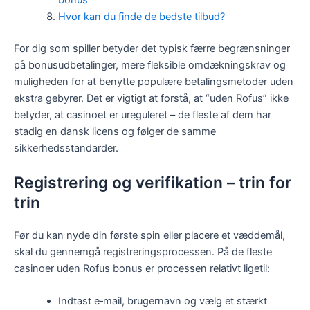
bonus
Hvor kan du finde de bedste tilbud?
For dig som spiller betyder det typisk færre begrænsninger
på bonusudbetalinger, mere fleksible omdækningskrav og
muligheden for at benytte populære betalingsmetoder uden
ekstra gebyrer. Det er vigtigt at forstå, at “uden Rofus” ikke
betyder, at casinoet er ureguleret – de fleste af dem har
stadig en dansk licens og følger de samme
sikkerhedsstandarder.
Registrering og verifikation – trin for
trin
Før du kan nyde din første spin eller placere et væddemål,
skal du gennemgå registreringsprocessen. På de fleste
casinoer uden Rofus bonus er processen relativt ligetil:
Indtast e‑mail, brugernavn og vælg et stærkt