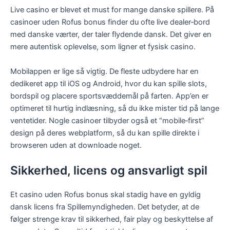
Live casino er blevet et must for mange danske spillere. På
casinoer uden Rofus bonus finder du ofte live dealer‑bord
med danske værter, der taler flydende dansk. Det giver en
mere autentisk oplevelse, som ligner et fysisk casino.
Mobilappen er lige så vigtig. De fleste udbydere har en
dedikeret app til iOS og Android, hvor du kan spille slots,
bordspil og placere sportsvæddemål på farten. App’en er
optimeret til hurtig indlæsning, så du ikke mister tid på lange
ventetider. Nogle casinoer tilbyder også et “mobile‑first”
design på deres webplatform, så du kan spille direkte i
browseren uden at downloade noget.
Sikkerhed, licens og ansvarligt spil
Et casino uden Rofus bonus skal stadig have en gyldig
dansk licens fra Spillemyndigheden. Det betyder, at de
følger strenge krav til sikkerhed, fair play og beskyttelse af