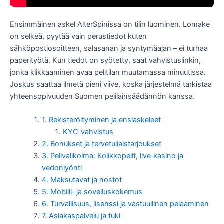
Ensimmäinen askel AlterSpinissa on tilin luominen. Lomake
on selkeä, pyytää vain perustiedot kuten
sähköpostiosoitteen, salasanan ja syntymäajan – ei turhaa
paperityötä. Kun tiedot on syötetty, saat vahvistuslinkin,
jonka klikkaaminen avaa pelitilan muutamassa minuutissa.
Joskus saattaa ilmetä pieni viive, koska järjestelmä tarkistaa
yhteensopivuuden Suomen pelilainsäädännön kanssa.
1. Rekisteröityminen ja ensiaskeleet
KYC‑vahvistus
2. Bonukset ja tervetuliaistarjoukset
3. Pelivalikoima: Kolikkopelit, live‑kasino ja
vedonlyönti
4. Maksutavat ja nostot
5. Mobiili‑ ja sovelluskokemus
6. Turvallisuus, lisenssi ja vastuullinen pelaaminen
7. Asiakaspalvelu ja tuki