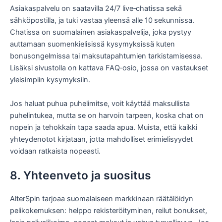
Asiakaspalvelu on saatavilla 24/7 live‑chatissa sekä
sähköpostilla, ja tuki vastaa yleensä alle 10 sekunnissa.
Chatissa on suomalainen asiakaspalvelija, joka pystyy
auttamaan suomenkielisissä kysymyksissä kuten
bonusongelmissa tai maksutapahtumien tarkistamisessa.
Lisäksi sivustolla on kattava FAQ‑osio, jossa on vastaukset
yleisimpiin kysymyksiin.
Jos haluat puhua puhelimitse, voit käyttää maksullista
puhelintukea, mutta se on harvoin tarpeen, koska chat on
nopein ja tehokkain tapa saada apua. Muista, että kaikki
yhteydenotot kirjataan, jotta mahdolliset erimielisyydet
voidaan ratkaista nopeasti.
8. Yhteenveto ja suositus
AlterSpin tarjoaa suomalaiseen markkinaan räätälöidyn
pelikokemuksen: helppo rekisteröityminen, reilut bonukset,