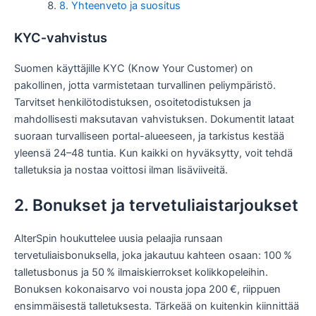
8. Yhteenveto ja suositus
KYC‑vahvistus
Suomen käyttäjille KYC (Know Your Customer) on
pakollinen, jotta varmistetaan turvallinen peliympäristö.
Tarvitset henkilötodistuksen, osoitetodistuksen ja
mahdollisesti maksutavan vahvistuksen. Dokumentit lataat
suoraan turvalliseen portal-alueeseen, ja tarkistus kestää
yleensä 24–48 tuntia. Kun kaikki on hyväksytty, voit tehdä
talletuksia ja nostaa voittosi ilman lisäviiveitä.
2. Bonukset ja tervetuliaistarjoukset
AlterSpin houkuttelee uusia pelaajia runsaan
tervetuliaisbonuksella, joka jakautuu kahteen osaan: 100 %
talletusbonus ja 50 % ilmaiskierrokset kolikkopeleihin.
Bonuksen kokonaisarvo voi nousta jopa 200 €, riippuen
ensimmäisestä talletuksesta. Tärkeää on kuitenkin kiinnittää