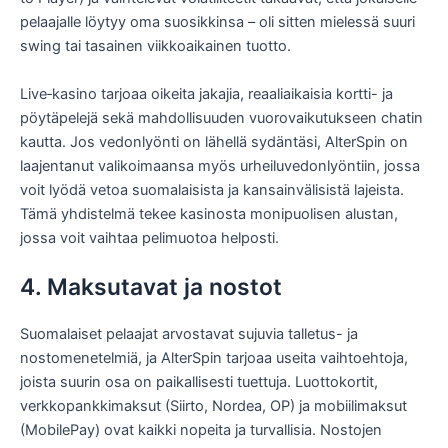
pelaajalle löytyy oma suosikkinsa – oli sitten mielessä suuri
swing tai tasainen viikkoaikainen tuotto.
Live‑kasino tarjoaa oikeita jakajia, reaaliaikaisia kortti- ja
pöytäpelejä sekä mahdollisuuden vuorovaikutukseen chatin
kautta. Jos vedonlyönti on lähellä sydäntäsi, AlterSpin on
laajentanut valikoimaansa myös urheiluvedonlyöntiin, jossa
voit lyödä vetoa suomalaisista ja kansainvälisistä lajeista.
Tämä yhdistelmä tekee kasinosta monipuolisen alustan,
jossa voit vaihtaa pelimuotoa helposti.
4. Maksutavat ja nostot
Suomalaiset pelaajat arvostavat sujuvia talletus- ja
nostomenetelmiä, ja AlterSpin tarjoaa useita vaihtoehtoja,
joista suurin osa on paikallisesti tuettuja. Luottokortit,
verkkopankkimaksut (Siirto, Nordea, OP) ja mobiilimaksut
(MobilePay) ovat kaikki nopeita ja turvallisia. Nostojen