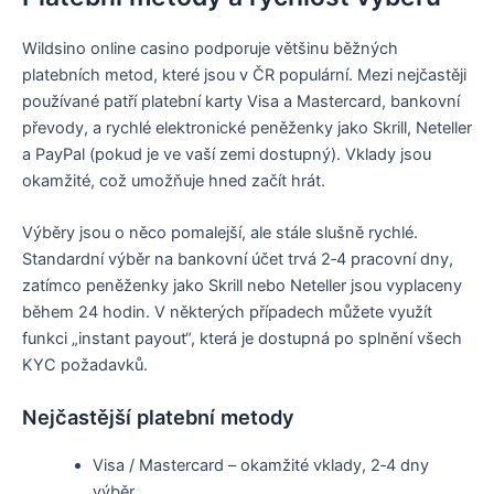
Wildsino online casino podporuje většinu běžných
platebních metod, které jsou v ČR populární. Mezi nejčastěji
používané patří platební karty Visa a Mastercard, bankovní
převody, a rychlé elektronické peněženky jako Skrill, Neteller
a PayPal (pokud je ve vaší zemi dostupný). Vklady jsou
okamžité, což umožňuje hned začít hrát.
Výběry jsou o něco pomalejší, ale stále slušně rychlé.
Standardní výběr na bankovní účet trvá 2‑4 pracovní dny,
zatímco peněženky jako Skrill nebo Neteller jsou vyplaceny
během 24 hodin. V některých případech můžete využít
funkci „instant payout“, která je dostupná po splnění všech
KYC požadavků.
Nejčastější platební metody
Visa / Mastercard – okamžité vklady, 2‑4 dny
výběr