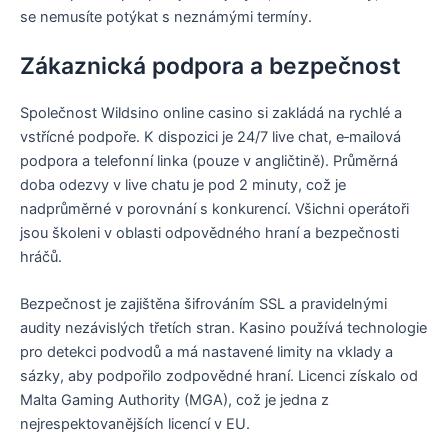
se nemusíte potýkat s neznámými termíny.
Zákaznická podpora a bezpečnost
Společnost Wildsino online casino si zakládá na rychlé a
vstřícné podpoře. K dispozici je 24/7 live chat, e‑mailová
podpora a telefonní linka (pouze v angličtině). Průměrná
doba odezvy v live chatu je pod 2 minuty, což je
nadprůměrné v porovnání s konkurencí. Všichni operátoři
jsou školeni v oblasti odpovědného hraní a bezpečnosti
hráčů.
Bezpečnost je zajištěna šifrováním SSL a pravidelnými
audity nezávislých třetích stran. Kasino používá technologie
pro detekci podvodů a má nastavené limity na vklady a
sázky, aby podpořilo zodpovědné hraní. Licenci získalo od
Malta Gaming Authority (MGA), což je jedna z
nejrespektovanějších licencí v EU.