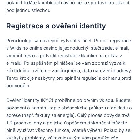
pokud hledáte kombinaci casino her a sportovního sázení
pod jednou střechou.
Registrace a ověření identity
První krok je samozřejmě vytvořit si účet. Proces registrace
v Wildsino online casino je jednoduchý: stačí zadat e‑mail,
vytvořit heslo a potvrdit registraci kliknutím na odkaz v
e‑mailu. Po úspěšném přihlášení se vám zobrazí výzva k
základnímu ověření – zadání jména, data narození a adresy.
Tento krok je nezbytný pro splnění regulací a ochranu proti
podvodům.
Ověření identity (KYC) proběhne po prvním vkladu. Budete
požádáni o nahrání kopie občanského průkazu a dokladu o
adrese (např. faktury za energie). Celý proces obvykle trvá
1‑2 pracovní dny a po jeho úspěšném dokončení můžete
plně využívat všechny funkce, včetně výběrů. Pokud by se
vyskytly problémy, zákaznický tým vám pomůže vše