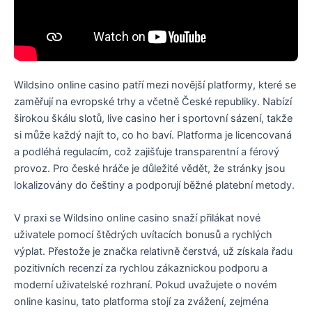
Wildsino online casino patří mezi novější platformy, které se
zaměřují na evropské trhy a včetně České republiky. Nabízí
širokou škálu slotů, live casino her i sportovní sázení, takže
si může každý najít to, co ho baví. Platforma je licencovaná
a podléhá regulacím, což zajišťuje transparentní a férový
provoz. Pro české hráče je důležité vědět, že stránky jsou
lokalizovány do češtiny a podporují běžné platební metody.
V praxi se Wildsino online casino snaží přilákat nové
uživatele pomocí štědrých uvítacích bonusů a rychlých
výplat. Přestože je značka relativně čerstvá, už získala řadu
pozitivních recenzí za rychlou zákaznickou podporu a
moderní uživatelské rozhraní. Pokud uvažujete o novém
online kasinu, tato platforma stojí za zvážení, zejména