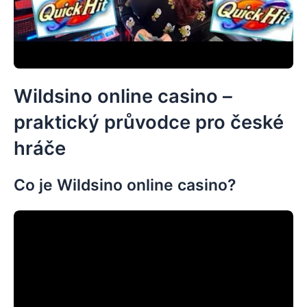
Wildsino online casino –
praktický průvodce pro české
hráče
Co je Wildsino online casino?