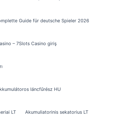
mplette Guide für deutsche Spieler 2026
asino – 7Slots Casino giriş
rı
kkumulátoros láncfűrész HU
eriai LT
Akumuliatorinis sekatorius LT