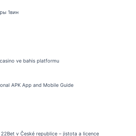
ры 1вин
 casino ve bahis platformu
tional APK App and Mobile Guide
22Bet v České republice – jistota a licence