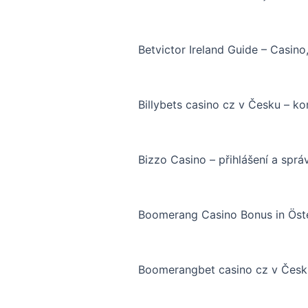
Betvictor Ireland Guide – Casin
Billybets casino cz v Česku – k
Bizzo Casino – přihlášení a sprá
Boomerang Casino Bonus in Öste
Boomerangbet casino cz v Česk