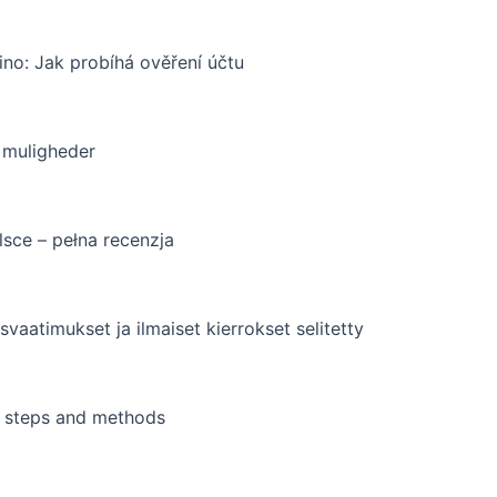
no: Jak probíhá ověření účtu
 muligheder
sce – pełna recenzja
svaatimukset ja ilmaiset kierrokset selitetty
no steps and methods