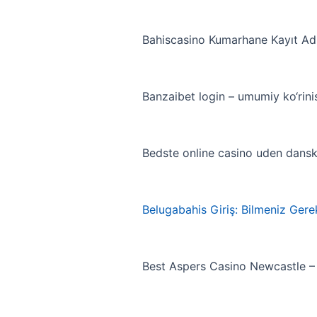
Bahiscasino Kumarhane Kayıt Adı
Banzaibet login – umumiy ko‘rinis
Bedste online casino uden dansk
Belugabahis Giriş: Bilmeniz Ger
Best Aspers Casino Newcastle 