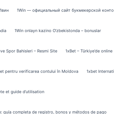
1вин
1Win — официальный сайт букмекерской конто
ndia
1Win onlayn kazino O‘zbekistonda – bonuslar
 ve Spor Bahisleri – Resmi Site
1xBet – Türkiye’de online
t pentru verificarea contului în Moldova
1xbet Interna
e et guide d’utilisation
le: guía completa de registro, bonos y métodos de pago