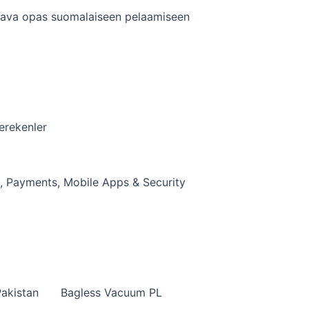
ttava opas suomalaiseen pelaamiseen
erekenler
s, Payments, Mobile Apps & Security
Pakistan
Bagless Vacuum PL