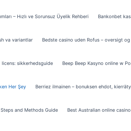
mları – Hızlı ve Sorunsuz Üyelik Rehberi
Bankonbet kasi
h va variantlar
Bedste casino uden Rofus – oversigt og
 licens: sikkerhedsguide
Beep Beep Kasyno online w Pol
eken Her Şey
Berriez ilmainen – bonuksen ehdot, kierräty
– Steps and Methods Guide
Best Australian online casi