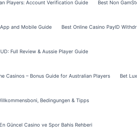
an Players: Account Verification Guide
Best Non GamSto
d App and Mobile Guide
Best Online Casino PayID Withdr
UD: Full Review & Aussie Player Guide
ine Casinos – Bonus Guide for Australian Players
Bet Lux
illkommensboni, Bedingungen & Tipps
En Güncel Casino ve Spor Bahis Rehberi