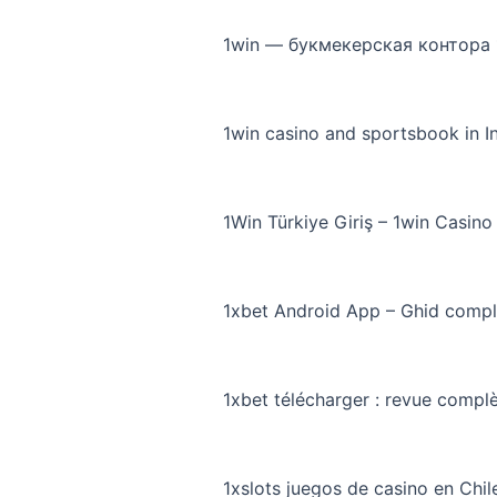
Vai
al
1win — букмекерская контора 
contenuto
1win casino and sportsbook in I
1Win Türkiye Giriş – 1win Casino
1xbet Android App – Ghid comple
1xbet télécharger : revue complèt
1xslots juegos de casino en Chi