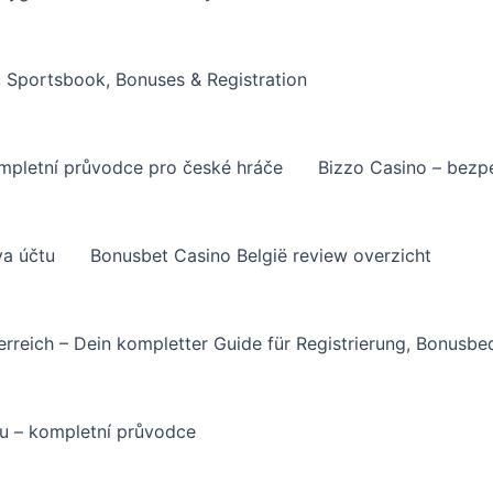
o, Sportsbook, Bonuses & Registration
ompletní průvodce pro české hráče
Bizzo Casino – bezp
va účtu
Bonusbet Casino België review overzicht
rreich – Dein kompletter Guide für Registrierung, Bonusb
u – kompletní průvodce