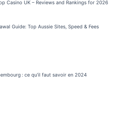
p Casino UK – Reviews and Rankings for 2026
awal Guide: Top Aussie Sites, Speed & Fees
embourg : ce qu’il faut savoir en 2024