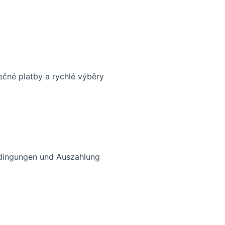
ečné platby a rychlé výběry
edingungen und Auszahlung