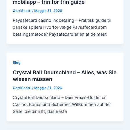
mobilapp – trin for trin guide
GerriScotti
/
Maggio 31, 2026
Paysafecard casino indbetaling – Praktisk guide til
danske spillere Hvorfor vælge Paysafecard som
betalingsmetode? Paysafecard er en af de mest
Blog
Crystal Ball Deutschland – Alles, was Sie
wissen müssen
GerriScotti
/
Maggio 31, 2026
Crystal Ball Deutschland – Dein Praxis‑Guide für
Casino, Bonus und Sicherheit Willkommen auf der
Seite, die dir hilft, das Beste