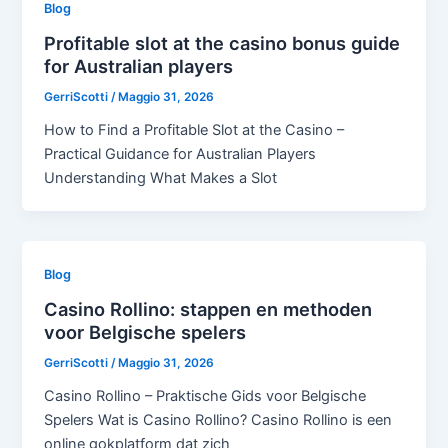
Blog
Profitable slot at the casino bonus guide
for Australian players
GerriScotti
/
Maggio 31, 2026
How to Find a Profitable Slot at the Casino –
Practical Guidance for Australian Players
Understanding What Makes a Slot
Blog
Casino Rollino: stappen en methoden
voor Belgische spelers
GerriScotti
/
Maggio 31, 2026
Casino Rollino – Praktische Gids voor Belgische
Spelers Wat is Casino Rollino? Casino Rollino is een
online gokplatform dat zich