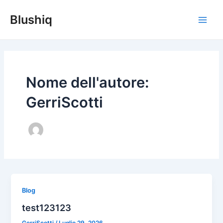
Vai
Paginazione
Main
Blushiq
al
articoli
Men
contenuto
Nome dell'autore:
GerriScotti
Blog
test123123