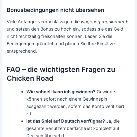
Bonusbedingungen nicht übersehen
Viele Anfänger vernachlässigen die
wagering requirements
und setzen den Bonus zu hoch ein, sodass sie das Geld
nicht rechtzeitig freischalten können. Lesen Sie die
Bedingungen gründlich und planen Sie Ihre Einsätze
entsprechend.
FAQ – die wichtigsten Fragen zu
Chicken Road
Wie schnell kann ich gewinnen?
Gewinne
können sofort nach einem Gewinnspin
ausgezahlt werden, sofern das Konto verifiziert
ist.
Ist das Spiel auf Deutsch verfügbar?
Ja, die
gesamte Benutzeroberfläche ist komplett auf
Deutsch übersetzt.