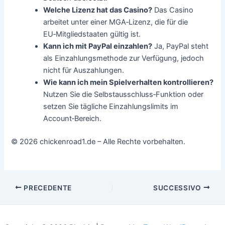
Welche Lizenz hat das Casino?
Das Casino
arbeitet unter einer MGA‑Lizenz, die für die
EU‑Mitgliedstaaten gültig ist.
Kann ich mit PayPal einzahlen?
Ja, PayPal steht
als Einzahlungsmethode zur Verfügung, jedoch
nicht für Auszahlungen.
Wie kann ich mein Spielverhalten kontrollieren?
Nutzen Sie die Selbstausschluss‑Funktion oder
setzen Sie tägliche Einzahlungslimits im
Account‑Bereich.
© 2026 chickenroad1.de – Alle Rechte vorbehalten.
PRECEDENTE
SUCCESSIVO