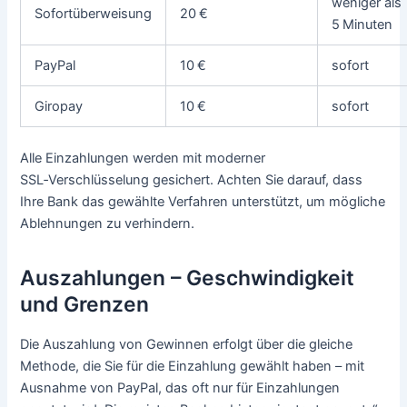
weniger als
Sofortüberweisung
20 €
5 Minuten
PayPal
10 €
sofort
Giropay
10 €
sofort
Alle Einzahlungen werden mit moderner
SSL‑Verschlüsselung gesichert. Achten Sie darauf, dass
Ihre Bank das gewählte Verfahren unterstützt, um mögliche
Ablehnungen zu verhindern.
Auszahlungen – Geschwindigkeit
und Grenzen
Die Auszahlung von Gewinnen erfolgt über die gleiche
Methode, die Sie für die Einzahlung gewählt haben – mit
Ausnahme von PayPal, das oft nur für Einzahlungen