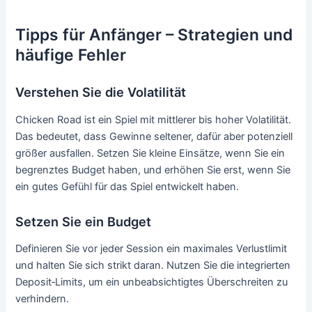
Tipps für Anfänger – Strategien und
häufige Fehler
Verstehen Sie die Volatilität
Chicken Road ist ein Spiel mit mittlerer bis hoher Volatilität.
Das bedeutet, dass Gewinne seltener, dafür aber potenziell
größer ausfallen. Setzen Sie kleine Einsätze, wenn Sie ein
begrenztes Budget haben, und erhöhen Sie erst, wenn Sie
ein gutes Gefühl für das Spiel entwickelt haben.
Setzen Sie ein Budget
Definieren Sie vor jeder Session ein maximales Verlustlimit
und halten Sie sich strikt daran. Nutzen Sie die integrierten
Deposit‑Limits, um ein unbeabsichtigtes Überschreiten zu
verhindern.