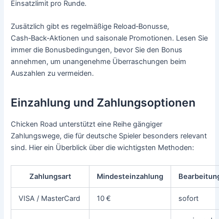
Einsatzlimit pro Runde.
Zusätzlich gibt es regelmäßige Reload‑Bonusse,
Cash‑Back‑Aktionen und saisonale Promotionen. Lesen Sie
immer die Bonusbedingungen, bevor Sie den Bonus
annehmen, um unangenehme Überraschungen beim
Auszahlen zu vermeiden.
Einzahlung und Zahlungsoptionen
Chicken Road unterstützt eine Reihe gängiger
Zahlungswege, die für deutsche Spieler besonders relevant
sind. Hier ein Überblick über die wichtigsten Methoden:
Zahlungsart
Mindesteinzahlung
Bearbeitun
VISA / MasterCard
10 €
sofort