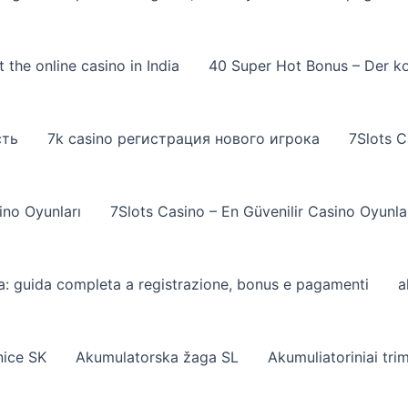
t the online casino in India
40 Super Hot Bonus – Der ko
сть
7k casino регистрация нового игрока
7Slots C
ino Oyunları
7Slots Casino – En Güvenilir Casino Oyunla
ia: guida completa a registrazione, bonus e pagamenti
a
nice SK
Akumulatorska žaga SL
Akumuliatoriniai trim