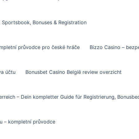
o, Sportsbook, Bonuses & Registration
ompletní průvodce pro české hráče
Bizzo Casino – bezp
va účtu
Bonusbet Casino België review overzicht
rreich – Dein kompletter Guide für Registrierung, Bonusb
u – kompletní průvodce