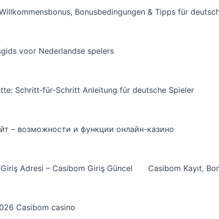
Willkommensbonus, Bonusbedingungen & Tipps für deutsch
gsgids voor Nederlandse spelers
te: Schritt‑für‑Schritt Anleitung für deutsche Spieler
айт – возможности и функции онлайн-казино
Giriş Adresi – Casibom Giriş Güncel
Casibom Kayıt, Bo
​2026 Casibom casino