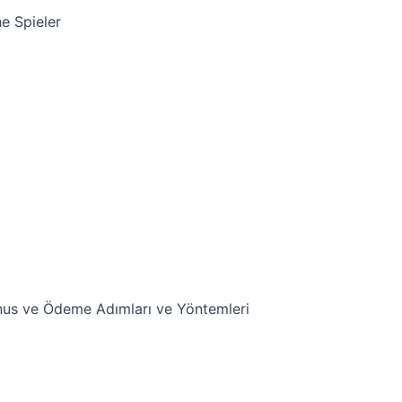
e Spieler
nus ve Ödeme Adımları ve Yöntemleri