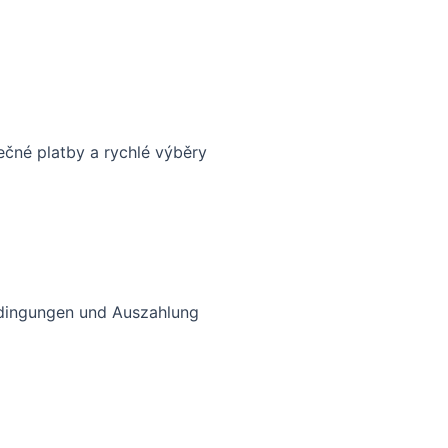
ečné platby a rychlé výběry
edingungen und Auszahlung