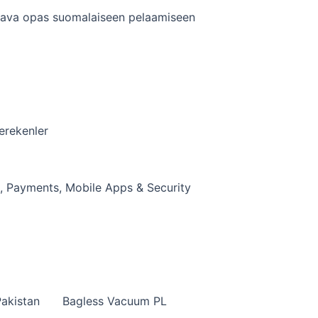
ttava opas suomalaiseen pelaamiseen
erekenler
s, Payments, Mobile Apps & Security
Pakistan
Bagless Vacuum PL