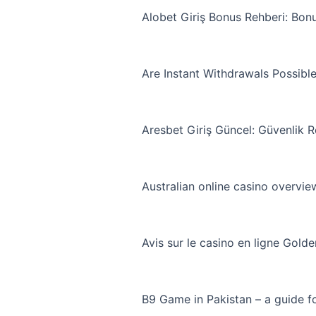
Alobet Giriş Bonus Rehberi: Bonu
Are Instant Withdrawals Possibl
Aresbet Giriş Güncel: Güvenlik R
Australian online casino overvi
Avis sur le casino en ligne Gold
B9 Game in Pakistan – a guide f