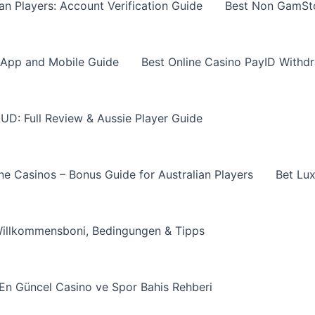
an Players: Account Verification Guide
Best Non GamSto
d App and Mobile Guide
Best Online Casino PayID Withdr
UD: Full Review & Aussie Player Guide
ine Casinos – Bonus Guide for Australian Players
Bet Lux
illkommensboni, Bedingungen & Tipps
En Güncel Casino ve Spor Bahis Rehberi