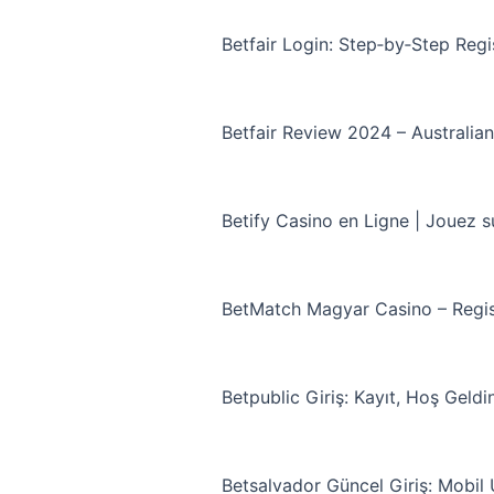
Betfair Login: Step‑by‑Step Regi
Betfair Review 2024 – Australia
Betify Casino en Ligne | Jouez s
BetMatch Magyar Casino – Regis
Betpublic Giriş: Kayıt, Hoş Gel
Betsalvador Güncel Giriş: Mobi