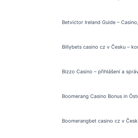
Betvictor Ireland Guide – Casin
Billybets casino cz v Česku – k
Bizzo Casino – přihlášení a sprá
Boomerang Casino Bonus in Öste
Boomerangbet casino cz v Česk