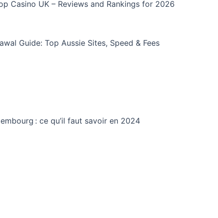
p Casino UK – Reviews and Rankings for 2026
awal Guide: Top Aussie Sites, Speed & Fees
embourg : ce qu’il faut savoir en 2024