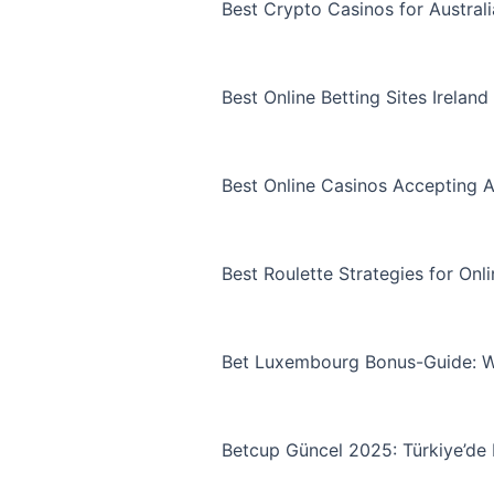
Best Crypto Casinos for Australi
Best Online Betting Sites Irelan
Best Online Casinos Accepting A
Best Roulette Strategies for Onl
Bet Luxembourg Bonus-Guide: W
Betcup Güncel 2025: Türkiye’de 