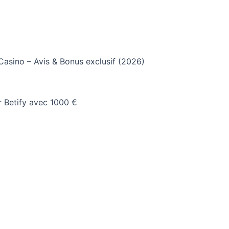
 Casino – Avis & Bonus exclusif (2026)
r Betify avec 1000 €