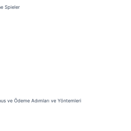
e Spieler
nus ve Ödeme Adımları ve Yöntemleri