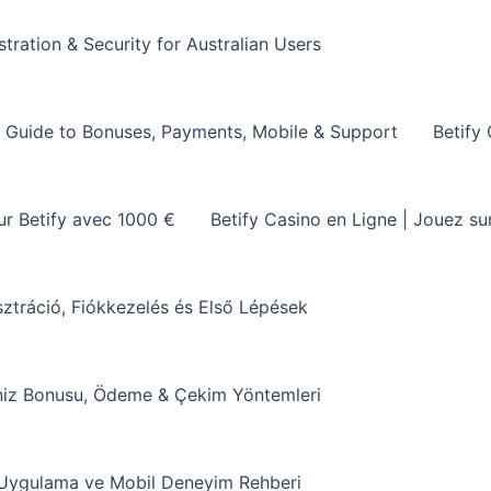
stration & Security for Australian Users
n Guide to Bonuses, Payments, Mobile & Support
Betify
ur Betify avec 1000 €
Betify Casino en Ligne | Jouez su
ztráció, Fiókkezelés és Első Lépések
diniz Bonusu, Ödeme & Çekim Yöntemleri
l Uygulama ve Mobil Deneyim Rehberi