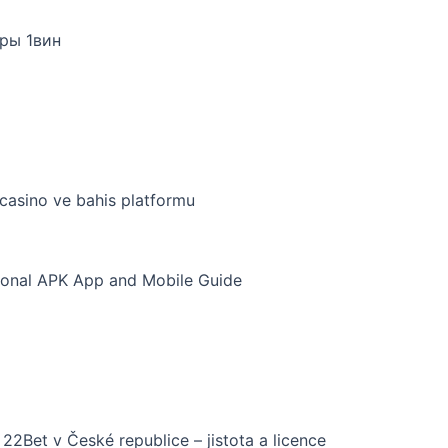
ры 1вин
 casino ve bahis platformu
tional APK App and Mobile Guide
22Bet v České republice – jistota a licence