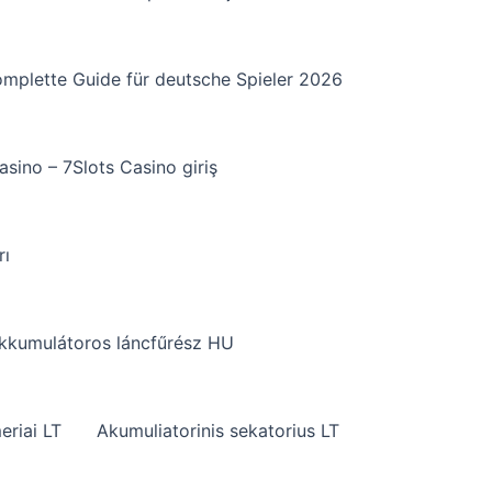
mplette Guide für deutsche Spieler 2026
asino – 7Slots Casino giriş
rı
kkumulátoros láncfűrész HU
eriai LT
Akumuliatorinis sekatorius LT