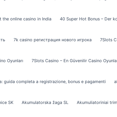
t the online casino in India
40 Super Hot Bonus – Der ko
сть
7k casino регистрация нового игрока
7Slots C
ino Oyunları
7Slots Casino – En Güvenilir Casino Oyunla
ia: guida completa a registrazione, bonus e pagamenti
a
nice SK
Akumulatorska žaga SL
Akumuliatoriniai trim