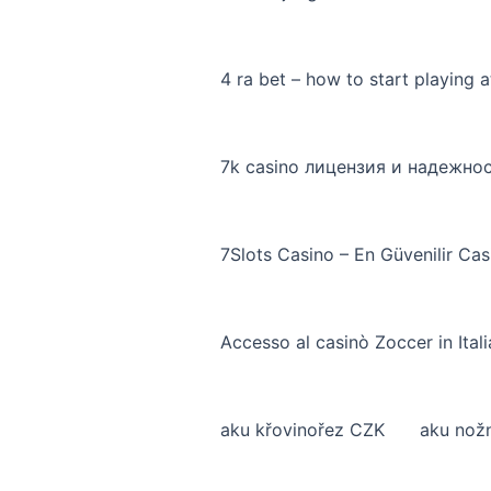
4 ra bet – how to start playing a
7k casino лицензия и надежно
7Slots Casino – En Güvenilir Cas
Accesso al casinò Zoccer in Ital
aku křovinořez CZK
aku nož