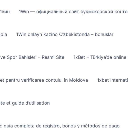
1вин
1Win — официальный сайт букмекерской конто
ndia
1Win onlayn kazino O‘zbekistonda – bonuslar
 ve Spor Bahisleri – Resmi Site
1xBet – Türkiye’de online
t pentru verificarea contului în Moldova
1xbet Interna
e et guide d’utilisation
le: guía completa de registro, bonos y métodos de pago