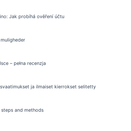
no: Jak probíhá ověření účtu
 muligheder
sce – pełna recenzja
svaatimukset ja ilmaiset kierrokset selitetty
no steps and methods