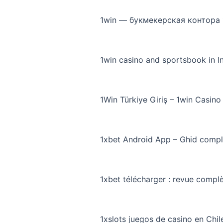
Vai
Navigazione
al
articoli
1win — букмекерская контора 
contenuto
1win casino and sportsbook in I
1Win Türkiye Giriş – 1win Casino
1xbet Android App – Ghid comple
1xbet télécharger : revue complèt
1xslots juegos de casino en Chi