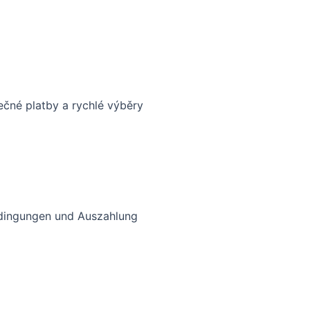
ečné platby a rychlé výběry
edingungen und Auszahlung