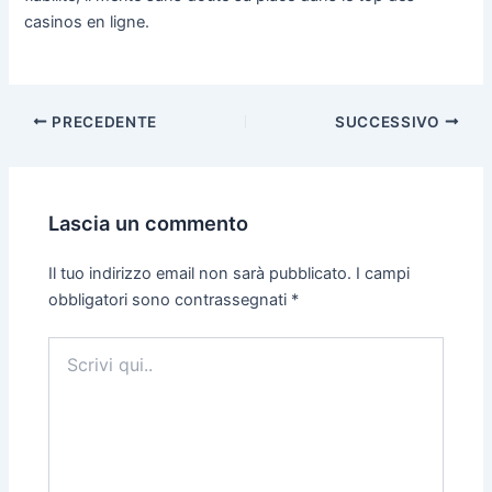
casinos en ligne.
PRECEDENTE
SUCCESSIVO
Lascia un commento
Il tuo indirizzo email non sarà pubblicato.
I campi
obbligatori sono contrassegnati
*
Scrivi
qui..