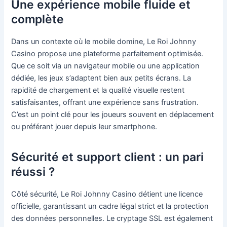
Une expérience mobile fluide et
complète
Dans un contexte où le mobile domine, Le Roi Johnny
Casino propose une plateforme parfaitement optimisée.
Que ce soit via un navigateur mobile ou une application
dédiée, les jeux s’adaptent bien aux petits écrans. La
rapidité de chargement et la qualité visuelle restent
satisfaisantes, offrant une expérience sans frustration.
C’est un point clé pour les joueurs souvent en déplacement
ou préférant jouer depuis leur smartphone.
Sécurité et support client : un pari
réussi ?
Côté sécurité, Le Roi Johnny Casino détient une licence
officielle, garantissant un cadre légal strict et la protection
des données personnelles. Le cryptage SSL est également