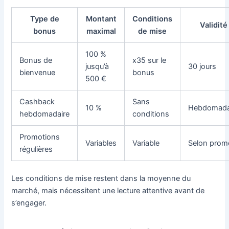
Type de
Montant
Conditions
Validité
bonus
maximal
de mise
100 %
Bonus de
x35 sur le
jusqu’à
30 jours
bienvenue
bonus
500 €
Cashback
Sans
10 %
Hebdomada
hebdomadaire
conditions
Promotions
Variables
Variable
Selon prom
régulières
Les conditions de mise restent dans la moyenne du
marché, mais nécessitent une lecture attentive avant de
s’engager.