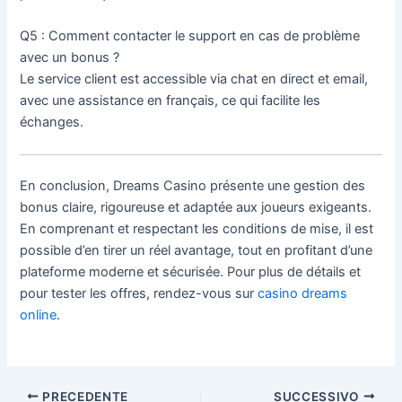
Q5 : Comment contacter le support en cas de problème
avec un bonus ?
Le service client est accessible via chat en direct et email,
avec une assistance en français, ce qui facilite les
échanges.
En conclusion, Dreams Casino présente une gestion des
bonus claire, rigoureuse et adaptée aux joueurs exigeants.
En comprenant et respectant les conditions de mise, il est
possible d’en tirer un réel avantage, tout en profitant d’une
plateforme moderne et sécurisée. Pour plus de détails et
pour tester les offres, rendez-vous sur
casino dreams
online
.
PRECEDENTE
SUCCESSIVO