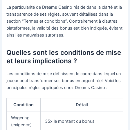
La particularité de Dreams Casino réside dans la clarté et la
transparence de ses règles, souvent détaillées dans la
section “Termes et conditions”. Contrairement à d’autres
plateformes, la validité des bonus est bien indiquée, évitant
ainsi les mauvaises surprises.
Quelles sont les conditions de mise
et leurs implications ?
Les conditions de mise définissent le cadre dans lequel un
joueur peut transformer ses bonus en argent réel. Voici les
principales règles appliquées chez Dreams Casino :
Condition
Détail
Wagering
35x le montant du bonus
(exigence)