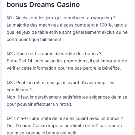
bonus Dreams Casino
Q1 : Quels sont les jeux qui contribuent au wagering ?
La majorité des machines à sous comptent à 100 %, tandis
que les jeux de table et live sont généralement exclus ou ne
contribuent que faiblement.
Q2 : Quelle est la durée de validité des bonus ?
Entre 7 et 14 jours selon les promotions, il est important de
vérifier cette information pour ne pas perdre le bénéfice.
Q3 : Peut-on retirer ses gains avant d’avoir rempli les
conditions ?
Non, il faut impérativement satisfaire les exigences de mise
pour pouvoir effectuer un retrait.
Q4 : Y a-t-il une limite de mise en jouant avec un bonus ?
Oui, Dreams Casino impose une limite de 5 € par tour ou
par mise lorsque le bonus est actif.