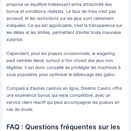
propose un équilibre intéressant entre attractivité des
bonus et conditions réalistes. Le taux de mise n’est pas
excessif, et les restrictions sur les jeux sont clairement
indiquées. Ce qui est appréciable, c’est la transparence sur
les délais et les limites, permettant d’éviter toute mauvaise
surprise.
Cependant, pour les joueurs occasionnels, le wagering
peut sembler élevé, surtout si l’on choisit des jeux non
éligibles. Il est donc conseillé de privilégier les machines à
sous populaires pour optimiser le déblocage des gains.
Comparé à d’autres casinos en ligne, Dreams Casino offre
une expérience bonus qui reste compétitive, avec un
service client réactif qui peut accompagner les joueurs en
cas de doute.
FAQ : Questions fréquentes sur les