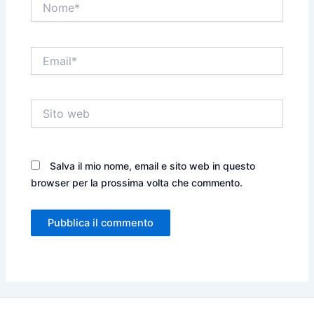
Email*
Sito
web
Salva il mio nome, email e sito web in questo
browser per la prossima volta che commento.