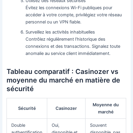
Utilisez des réseaux sécurisés
Évitez les connexions Wi-Fi publiques pour
accéder à votre compte, privilégiez votre réseau
personnel ou un VPN fiable.
Surveillez les activités inhabituelles
Contrôlez régulièrement l’historique des
connexions et des transactions. Signalez toute
anomalie au service client immédiatement.
Tableau comparatif : Casinozer vs
moyenne du marché en matière de
sécurité
Moyenne du
Sécurité
Casinozer
marché
Double
Oui,
Souvent
authentification
disponible et
disponible, pas