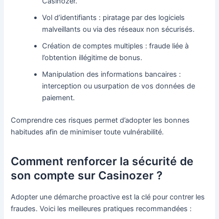
Casinozer.
Vol d’identifiants : piratage par des logiciels
malveillants ou via des réseaux non sécurisés.
Création de comptes multiples : fraude liée à
l’obtention illégitime de bonus.
Manipulation des informations bancaires :
interception ou usurpation de vos données de
paiement.
Comprendre ces risques permet d’adopter les bonnes
habitudes afin de minimiser toute vulnérabilité.
Comment renforcer la sécurité de
son compte sur Casinozer ?
Adopter une démarche proactive est la clé pour contrer les
fraudes. Voici les meilleures pratiques recommandées :