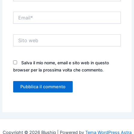
Email*
Sito
web
Salva il mio nome, email e sito web in questo
browser per la prossima volta che commento.
Copyright © 2026 Blushiq | Powered by
Tema WordPress Astra