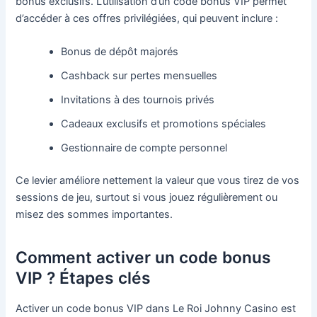
bonus exclusifs. L’utilisation d’un code bonus VIP permet
d’accéder à ces offres privilégiées, qui peuvent inclure :
Bonus de dépôt majorés
Cashback sur pertes mensuelles
Invitations à des tournois privés
Cadeaux exclusifs et promotions spéciales
Gestionnaire de compte personnel
Ce levier améliore nettement la valeur que vous tirez de vos
sessions de jeu, surtout si vous jouez régulièrement ou
misez des sommes importantes.
Comment activer un code bonus
VIP ? Étapes clés
Activer un code bonus VIP dans Le Roi Johnny Casino est