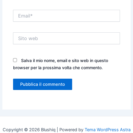
Email*
Sito
web
Salva il mio nome, email e sito web in questo
browser per la prossima volta che commento.
Copyright © 2026 Blushiq | Powered by
Tema WordPress Astra