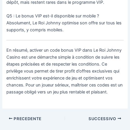
dépôt, mais restent rares dans le programme VIP.
Q5 : Le bonus VIP est-il disponible sur mobile ?
Absolument, Le Roi Johnny optimise son offre sur tous les
supports, y compris mobiles.
En résumé, activer un code bonus VIP dans Le Roi Johnny
Casino est une démarche simple à condition de suivre les
étapes précisées et de respecter les conditions. Ce
privilège vous permet de tirer profit d’offres exclusives qui
enrichissent votre expérience de jeu et optimisent vos
chances. Pour un joueur sérieux, maîtriser ces codes est un
passage obligé vers un jeu plus rentable et plaisant.
PRECEDENTE
SUCCESSIVO