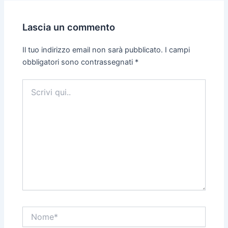
Lascia un commento
Il tuo indirizzo email non sarà pubblicato.
I campi
obbligatori sono contrassegnati
*
Scrivi
qui..
Nome*