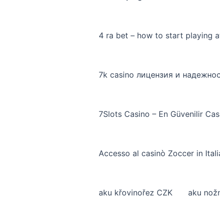
4 ra bet – how to start playing a
7k casino лицензия и надежно
7Slots Casino – En Güvenilir Cas
Accesso al casinò Zoccer in Ital
aku křovinořez CZK
aku nož