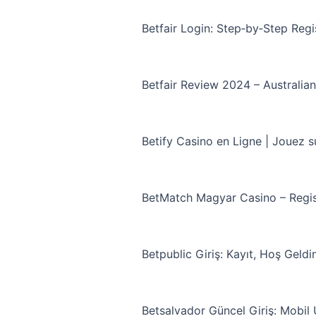
Betfair Login: Step‑by‑Step Regi
Betfair Review 2024 – Australia
Betify Casino en Ligne | Jouez s
BetMatch Magyar Casino – Regis
Betpublic Giriş: Kayıt, Hoş Gel
Betsalvador Güncel Giriş: Mobi