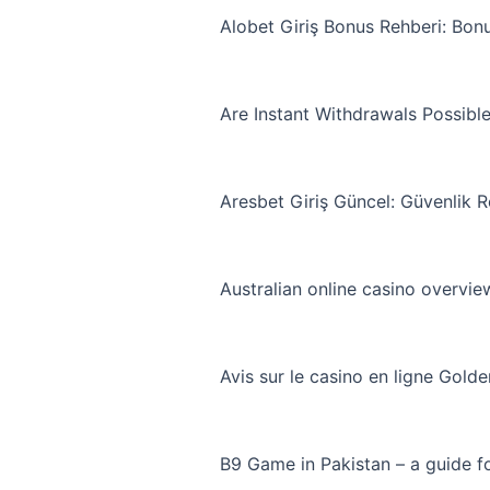
Alobet Giriş Bonus Rehberi: Bonu
Are Instant Withdrawals Possibl
Aresbet Giriş Güncel: Güvenlik R
Australian online casino overvi
Avis sur le casino en ligne Gold
B9 Game in Pakistan – a guide f