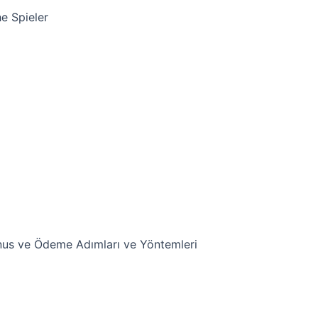
e Spieler
nus ve Ödeme Adımları ve Yöntemleri