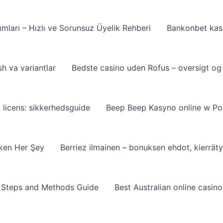
mları – Hızlı ve Sorunsuz Üyelik Rehberi
Bankonbet kasi
h va variantlar
Bedste casino uden Rofus – oversigt og
 licens: sikkerhedsguide
Beep Beep Kasyno online w Pol
eken Her Şey
Berriez ilmainen – bonuksen ehdot, kierräty
– Steps and Methods Guide
Best Australian online casi