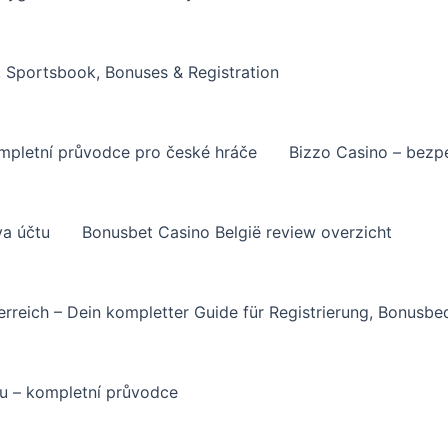
o, Sportsbook, Bonuses & Registration
ompletní průvodce pro české hráče
Bizzo Casino – bezp
va účtu
Bonusbet Casino België review overzicht
rreich – Dein kompletter Guide für Registrierung, Bonusb
u – kompletní průvodce