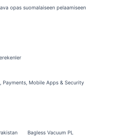
ttava opas suomalaiseen pelaamiseen
erekenler
s, Payments, Mobile Apps & Security
Pakistan
Bagless Vacuum PL