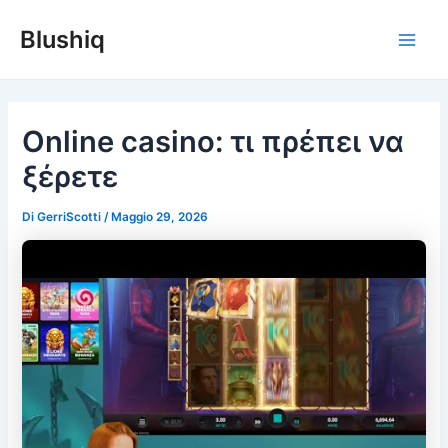
Vai
Navigazione
Main
Blushiq
al
articoli
Men
contenuto
Online casino: τι πρέπει να
ξέρετε
Di
GerriScotti
/
Maggio 29, 2026