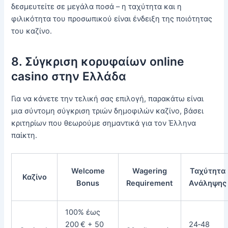
δεσμευτείτε σε μεγάλα ποσά – η ταχύτητα και η
φιλικότητα του προσωπικού είναι ένδειξη της ποιότητας
του καζίνο.
8. Σύγκριση κορυφαίων online
casino στην Ελλάδα
Για να κάνετε την τελική σας επιλογή, παρακάτω είναι
μια σύντομη σύγκριση τριών δημοφιλών καζίνο, βάσει
κριτηρίων που θεωρούμε σημαντικά για τον Έλληνα
παίκτη.
Welcome
Wagering
Ταχύτητα
Καζίνο
Bonus
Requirement
Ανάληψης
100% έως
200 € + 50
24‑48