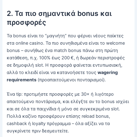
2. Τα πιο σημαντικά bonus και
προσφορές
Τα bonus είναι το “μαγνήτη” που φέρνει νέους παίκτες
στα online casino. Τα πιο συνηθισμένα είναι το welcome
bonus – συνήθως ένα match bonus πάνω στη πρώτη
κατάθεση, π.χ. 100% έως 200 €, ή δωρεάν περιστροφές
σε δημοφιλή slot. Η προσφορά φαίνεται εντυπωσιακή,
αλλά το κλειδί είναι να κατανοήσετε τους
wagering
requirements
(προαπαιτούμενοι πονταρισμοί).
Ένα tip: προτιμήστε προσφορές με 30× ή λιγότερο
απαιτούμενο ποντάρισμα, και ελέγξτε αν το bonus ισχύει
και σε όλα τα παιχνίδια ή μόνο σε συγκεκριμένα slot.
Πολλά καζίνο προσφέρουν επίσης reload bonus,
cashback ή loyalty πρόγραμμα – όλα αξίζει να τα
συγκρίνετε πριν δεσμευτείτε.