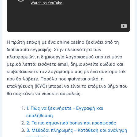
Η πρώτη επαφή με ένα online casino ξεκινάει από τη
διαδικασία εγγραφής. Στην πλειονότητα των
πλατφορμών, η δημιουργία λογαριασμού απαιτεί μόνο
μερικά λεπτά: εισάγετε email, δημιουργείτε κωδικό και
επιβεβαιώνετε τον λογαριασμό σας με ένα σύντομο link
που θα λάβετε. Παρόλο που φαίνεται απλό, η
επαλήθευση (KYC) μπορεί να είναι το επόμενο βήμα που
θα σας κάνει να νιώσετε ασφαλείς.
1. Πώς να ξεκινήσετε – Εγγραφή και
επαλήθευση
2. Τα πιο σημαντικά bonus και προσφορές
3. Μέθοδοι πληρωμής – Κατάθεση και ανάληψη