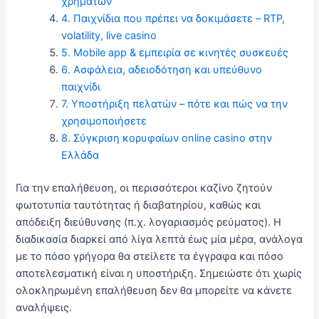
χρημάτων
4. Παιχνίδια που πρέπει να δοκιμάσετε – RTP,
volatility, live casino
5. Mobile app & εμπειρία σε κινητές συσκευές
6. Ασφάλεια, αδειοδότηση και υπεύθυνο
παιχνίδι
7. Υποστήριξη πελατών – πότε και πώς να την
χρησιμοποιήσετε
8. Σύγκριση κορυφαίων online casino στην
Ελλάδα
Για την επαλήθευση, οι περισσότεροι καζίνο ζητούν
φωτοτυπία ταυτότητας ή διαβατηρίου, καθώς και
απόδειξη διεύθυνσης (π.χ. λογαριασμός ρεύματος). Η
διαδικασία διαρκεί από λίγα λεπτά έως μία μέρα, ανάλογα
με το πόσο γρήγορα θα στείλετε τα έγγραφα και πόσο
αποτελεσματική είναι η υποστήριξη. Σημειώστε ότι χωρίς
ολοκληρωμένη επαλήθευση δεν θα μπορείτε να κάνετε
αναλήψεις.