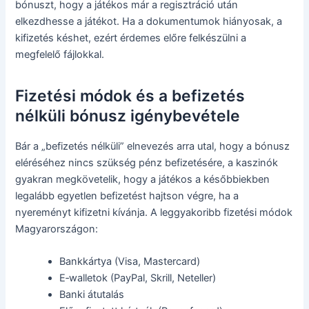
bónuszt, hogy a játékos már a regisztráció után
elkezdhesse a játékot. Ha a dokumentumok hiányosak, a
kifizetés késhet, ezért érdemes előre felkészülni a
megfelelő fájlokkal.
Fizetési módok és a befizetés
nélküli bónusz igénybevétele
Bár a „befizetés nélküli” elnevezés arra utal, hogy a bónusz
eléréséhez nincs szükség pénz befizetésére, a kaszinók
gyakran megkövetelik, hogy a játékos a későbbiekben
legalább egyetlen befizetést hajtson végre, ha a
nyereményt kifizetni kívánja. A leggyakoribb fizetési módok
Magyarországon:
Bankkártya (Visa, Mastercard)
E‑walletok (PayPal, Skrill, Neteller)
Banki átutalás