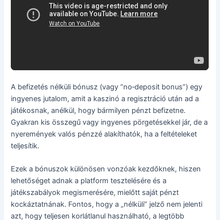
A befizetés nélküli bónusz (vagy “no‑deposit bonus”) egy
ingyenes jutalom, amit a kaszinó a regisztráció után ad a
játékosnak, anélkül, hogy bármilyen pénzt befizetne.
Gyakran kis összegű vagy ingyenes pörgetésekkel jár, de a
nyeremények valós pénzzé alakíthatók, ha a feltételeket
teljesítik.
Ezek a bónuszok különösen vonzóak kezdőknek, hiszen
lehetőséget adnak a platform tesztelésére és a
játékszabályok megismerésére, mielőtt saját pénzt
kockáztatnának. Fontos, hogy a „nélküli” jelző nem jelenti
azt, hogy teljesen korlátlanul használható, a legtöbb