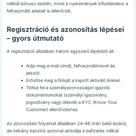
nélküli bónusz esetén, mivel a nyeremények kifizetésekor a
felhasználó adatait is ellenőrzik.
Regisztráció és azonosítás lépései
– gyors útmutató
A regisztráció általában három egyszerű lépésből áll:
Adja meg e‑mail címét, felhasználónevet és
jelszót.
Erősítse meg a fiókját a kapott aktiváló linkkel.
Töltse fel a személyazonosságot igazoló
dokumentumokat (személyi igazolvány,
jogosítvány vagy útlevél) a KYC (Know Your
Customer) ellenőrzéshez.
Az azonosítási folyamat általában 24–48 órán belül lezárul,
de néhány kaszinó azonnal aktiválja a befizetés nélküli