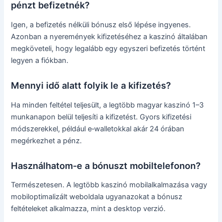
pénzt befizetnék?
Igen, a befizetés nélküli bónusz első lépése ingyenes.
Azonban a nyeremények kifizetéséhez a kaszinó általában
megköveteli, hogy legalább egy egyszeri befizetés történt
legyen a fiókban.
Mennyi idő alatt folyik le a kifizetés?
Ha minden feltétel teljesült, a legtöbb magyar kaszinó 1–3
munkanapon belül teljesíti a kifizetést. Gyors kifizetési
módszerekkel, például e‑walletokkal akár 24 órában
megérkezhet a pénz.
Használhatom-e a bónuszt mobiltelefonon?
Természetesen. A legtöbb kaszinó mobilalkalmazása vagy
mobiloptimalizált weboldala ugyanazokat a bónusz
feltételeket alkalmazza, mint a desktop verzió.