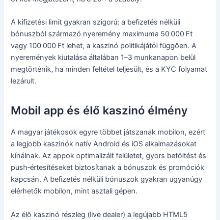
A kifizetési limit gyakran szigorú: a befizetés nélküli
bónuszból származó nyeremény maximuma 50 000 Ft
vagy 100 000 Ft lehet, a kaszinó politikájától függően. A
nyeremények kiutalása általában 1–3 munkanapon belül
megtörténik, ha minden feltétel teljesült, és a KYC folyamat
lezárult.
Mobil app és élő kaszinó élmény
A magyar játékosok egyre többet játszanak mobilon, ezért
a legjobb kaszinók natív Android és iOS alkalmazásokat
kínálnak. Az appok optimalizált felületet, gyors betöltést és
push‑értesítéseket biztosítanak a bónuszok és promóciók
kapcsán. A befizetés nélküli bónuszok gyakran ugyanúgy
elérhetők mobilon, mint asztali gépen.
Az élő kaszinó részleg (live dealer) a legújabb HTML5