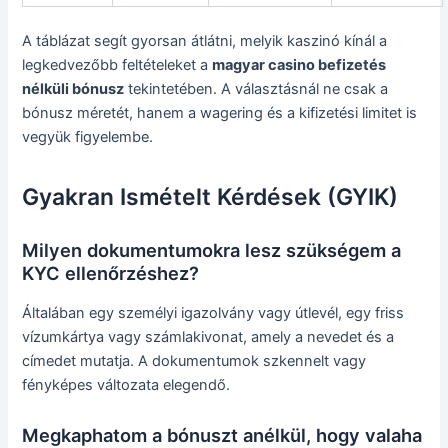
A táblázat segít gyorsan átlátni, melyik kaszinó kínál a
legkedvezőbb feltételeket a
magyar casino befizetés
nélküli bónusz
tekintetében. A választásnál ne csak a
bónusz méretét, hanem a wagering és a kifizetési limitet is
vegyük figyelembe.
Gyakran Ismételt Kérdések (GYIK)
Milyen dokumentumokra lesz szükségem a
KYC ellenőrzéshez?
Általában egy személyi igazolvány vagy útlevél, egy friss
vízumkártya vagy számlakivonat, amely a nevedet és a
címedet mutatja. A dokumentumok szkennelt vagy
fényképes változata elegendő.
Megkaphatom a bónuszt anélkül, hogy valaha