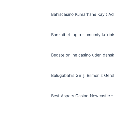
Bahiscasino Kumarhane Kayıt Adı
Banzaibet login – umumiy ko‘rinis
Bedste online casino uden dansk
Belugabahis Giriş: Bilmeniz Ger
Best Aspers Casino Newcastle 