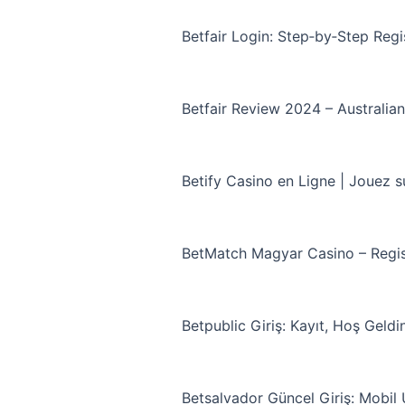
Betfair Login: Step‑by‑Step Regi
Betfair Review 2024 – Australia
Betify Casino en Ligne | Jouez s
BetMatch Magyar Casino – Regis
Betpublic Giriş: Kayıt, Hoş Gel
Betsalvador Güncel Giriş: Mobi