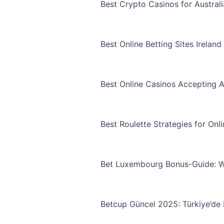
Best Crypto Casinos for Australi
Best Online Betting Sites Irelan
Best Online Casinos Accepting A
Best Roulette Strategies for Onl
Bet Luxembourg Bonus-Guide: W
Betcup Güncel 2025: Türkiye’de 