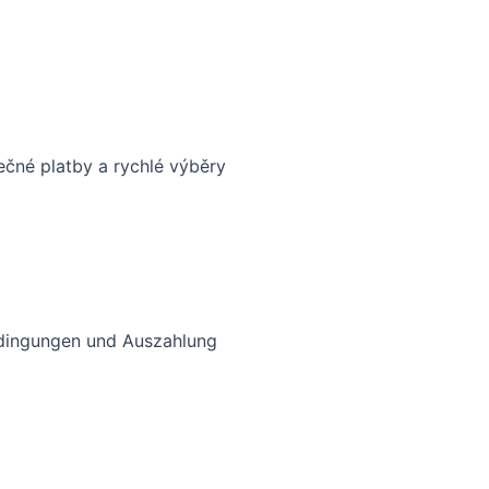
ečné platby a rychlé výběry
edingungen und Auszahlung