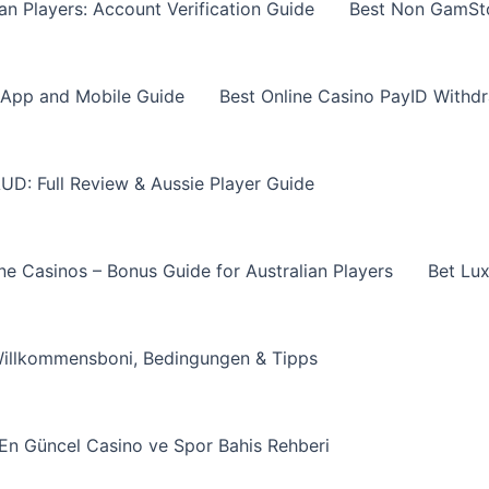
an Players: Account Verification Guide
Best Non GamSto
d App and Mobile Guide
Best Online Casino PayID Withdr
UD: Full Review & Aussie Player Guide
ine Casinos – Bonus Guide for Australian Players
Bet Lux
illkommensboni, Bedingungen & Tipps
En Güncel Casino ve Spor Bahis Rehberi