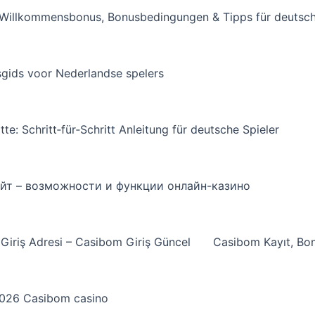
Willkommensbonus, Bonusbedingungen & Tipps für deutsch
gsgids voor Nederlandse spelers
te: Schritt‑für‑Schritt Anleitung für deutsche Spieler
айт – возможности и функции онлайн-казино
Giriş Adresi – Casibom Giriş Güncel
Casibom Kayıt, Bo
​2026 Casibom casino